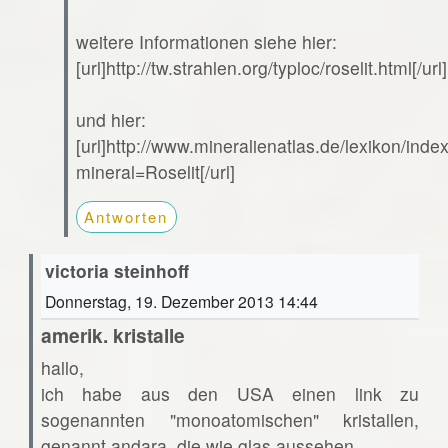
weitere Informationen siehe hier:
[url]http://tw.strahlen.org/typloc/roselit.html[/url]
und hier:
[url]http://www.mineralienatlas.de/lexikon/ind
mineral=Roselit[/url]
Antworten
victoria steinhoff
Donnerstag, 19. Dezember 2013 14:44
amerik. kristalle
hallo,
ich habe aus den USA einen link zu
sogenannten "monoatomischen" kristallen,
genannt andara. die wie glas aussehen.