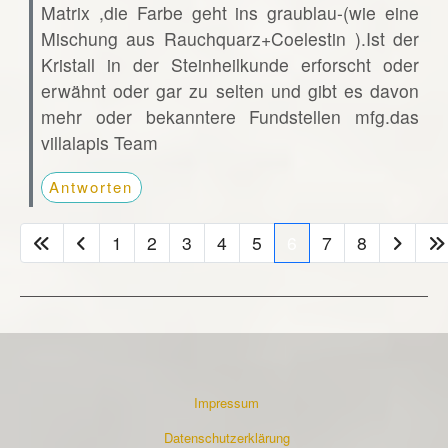
Matrix ,die Farbe geht ins graublau-(wie eine
Mischung aus Rauchquarz+Coelestin ).Ist der
Kristall in der Steinheilkunde erforscht oder
erwähnt oder gar zu selten und gibt es davon
mehr oder bekanntere Fundstellen mfg.das
villalapis Team
Antworten
1
2
3
4
5
6
7
8
Impressum
Datenschutzerklärung