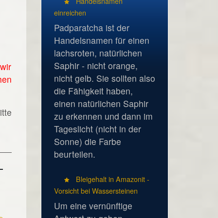
Handelsnamen
einreichen
Padparatcha ist der
Handelsnamen für einen
lachsroten, natürlichen
Saphir - nicht orange,
wir
nicht gelb. Sie sollten also
hen
die Fähigkeit haben,
einen natürlichen Saphir
tte
zu erkennen und dann im
Tageslicht (nicht in der
Sonne) die Farbe
beurteilen.
Bleigehalt in Amazonit -
Vorsicht bei Wassersteinen
Um eine vernünftige