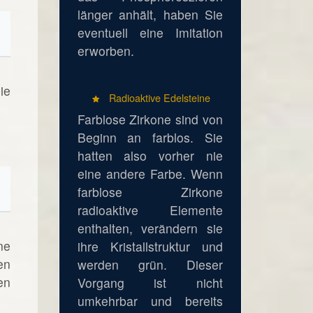
länger anhält, haben Sie
eventuell eine Imitation
erworben.
ie
Radioaktive Edelsteine
Farblose Zirkone sind von
Beginn an farblos. Sie
hatten also vorher nie
eine andere Farbe. Wenn
farblose Zirkone
radioaktive Elemente
enthalten, verändern sie
ne
ihre Kristallstruktur und
en
werden grün. Dieser
en
Vorgang ist nicht
umkehrbar und bereits