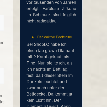
vor tausenden von Jahren
erfolgt. Farblose Zirkone
im Schmuck sind folglich
nicht radioaktiv.
Radioaktive Edelsteine
er
Bei ShopLC habe ich
einen lab grown Diamant
mit 2 Karat gekauft als
Ring. Nun stellte ich, als
ich nachts im Bett lag,
fest, daß dieser Stein im
Dunkeln leuchtet und
zwar auch unter der
Bettdecke. Da kommt ja
en
kein Licht hin. Der
kt
Diament ist weiß. Kann