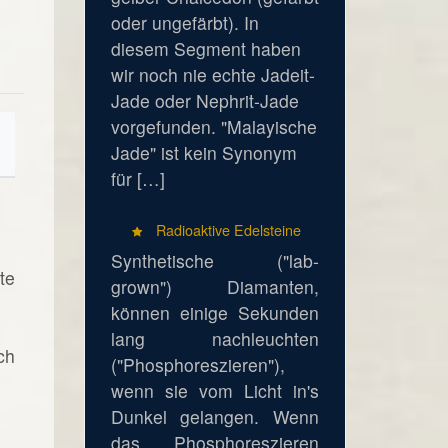
oder ungefärbt). In
diesem Segment haben
wir noch nie echte Jadeit-
Jade oder Nephrit-Jade
vorgefunden. "Malayische
Jade" ist kein Synonym
für […]
Radioaktive Edelsteine
Synthetische ("lab-
te
grown") Diamanten,
können einige Sekunden
lang nachleuchten
ch
("Phosphoreszieren"),
wenn sie vom Licht in's
Dunkel gelangen. Wenn
das Phosphoreszieren