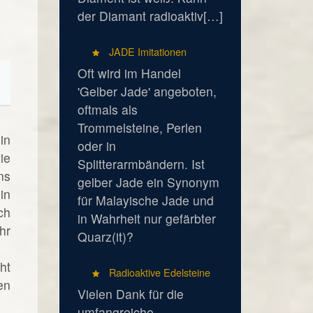
der Diamant radioaktiv[…]
JADE Imitationen
Oft wird im Handel
'Gelber Jade' angeboten,
oftmals als
Trommelsteine, Perlen
in
oder in
ie
Splitterarmbändern. Ist
ns
gelber Jade ein Synonym
in
für Malayische Jade und
ch
in Wahrheit nur gefärbter
hr
Quarz(it)?
ht
Radioaktive Edelsteine
en
Vielen Dank für die
umfangreiche