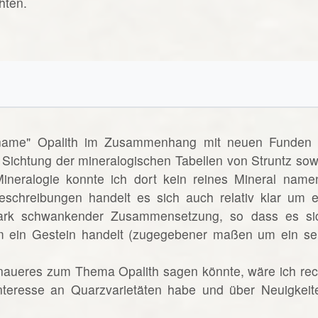
hten.
lname" Opalith im Zusammenhang mit neuen Funden 
 Sichtung der mineralogischen Tabellen von Struntz sow
neralogie konnte ich dort kein reines Mineral name
eschreibungen handelt es sich auch relativ klar um e
ark schwankender Zusammensetzung, so dass es si
 ein Gestein handelt (zugegebener maßen um ein se
naueres zum Thema Opalith sagen könnte, wäre ich rec
Interesse an Quarzvarietäten habe und über Neuigkeit