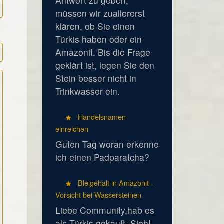
Antwort zu geben,
müssen wir zuallererst
klären, ob Sie einen
Türkis haben oder ein
Amazonit. Bis die Frage
geklärt ist, legen Sie den
Stein besser nicht in
Trinkwasser ein.
Handelsnamen
einreichen
Guten Tag woran erkenne
ich einen Padparatcha?
Bleigehalt in Amazonit -
Vorsicht bei Wassersteinen
Liebe Community,hab es
als Türkis gekauft. Sieht