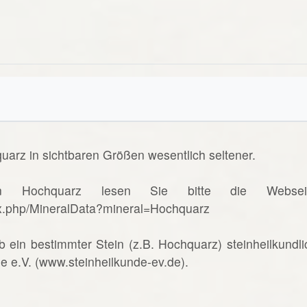
uarz in sichtbaren Größen wesentlich seltener.
n Hochquarz lesen Sie bitte die Websei
ex.php/MineralData?mineral=Hochquarz
b ein bestimmter Stein (z.B. Hochquarz) steinheilkundli
de e.V. (www.steinheilkunde-ev.de).