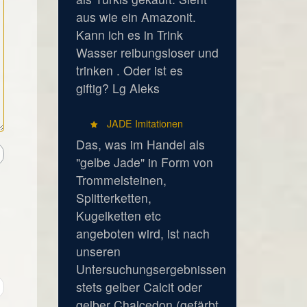
aus wie ein Amazonit.
Kann ich es in Trink
Wasser reibungsloser und
trinken . Oder ist es
giftig? Lg Aleks
JADE Imitationen
Das, was im Handel als
"gelbe Jade" in Form von
Trommelsteinen,
Splitterketten,
Kugelketten etc
angeboten wird, ist nach
unseren
Untersuchungsergebnissen
stets gelber Calcit oder
gelber Chalcedon (gefärbt