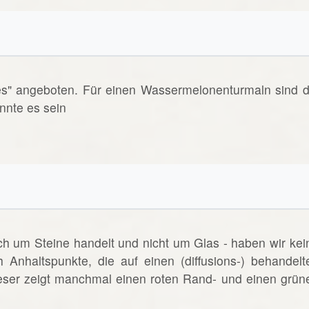
es" angeboten. Für einen Wassermelonenturmaln sind d
nnte es sein
ich um Steine handelt und nicht um Glas - haben wir kei
h Anhaltspunkte, die auf einen (diffusions-) behandelt
eser zeigt manchmal einen roten Rand- und einen grün