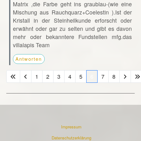
Matrix ,die Farbe geht ins graublau-(wie eine
Mischung aus Rauchquarz+Coelestin ).Ist der
Kristall in der Steinheilkunde erforscht oder
erwähnt oder gar zu selten und gibt es davon
mehr oder bekanntere Fundstellen mfg.das
villalapis Team
Antworten
1
2
3
4
5
6
7
8
Impressum
Datenschutzerklärung