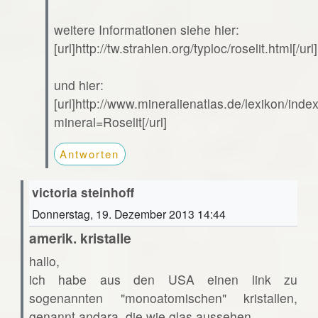
weitere Informationen siehe hier:
[url]http://tw.strahlen.org/typloc/roselit.html[/url]
und hier:
[url]http://www.mineralienatlas.de/lexikon/ind
mineral=Roselit[/url]
Antworten
victoria steinhoff
Donnerstag, 19. Dezember 2013 14:44
amerik. kristalle
hallo,
ich habe aus den USA einen link zu
sogenannten "monoatomischen" kristallen,
genannt andara. die wie glas aussehen.