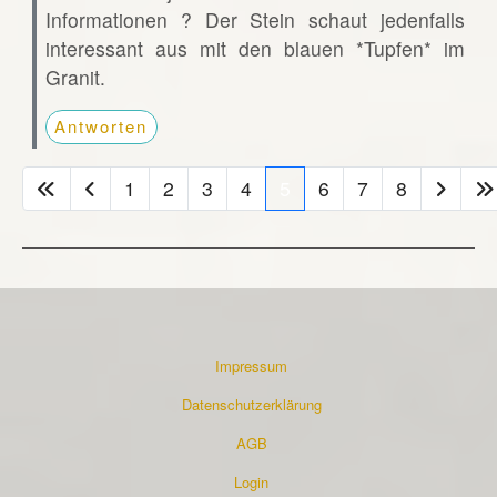
Informationen ? Der Stein schaut jedenfalls
interessant aus mit den blauen *Tupfen* im
Granit.
Antworten
1
2
3
4
5
6
7
8
Impressum
Datenschutzerklärung
AGB
Login