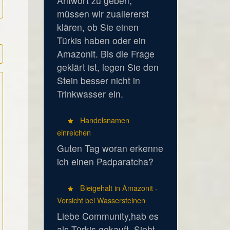
Antwort zu geben,
müssen wir zuallererst
klären, ob Sie einen
Türkis haben oder ein
Amazonit. Bis die Frage
geklärt ist, legen Sie den
Stein besser nicht in
Trinkwasser ein.
Handelsnamen
einreichen
Guten Tag woran erkenne
ich einen Padparatcha?
Bleigehalt in Amazonit -
Vorsicht bei Wassersteinen
Liebe Community,hab es
als Türkis gekauft. Sieht