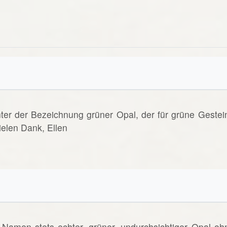
nter der Bezeichnung grüner Opal, der für grüne Gestei
elen Dank, Ellen
Namen stets echter, grüner, undurchsichtiger Opal oh