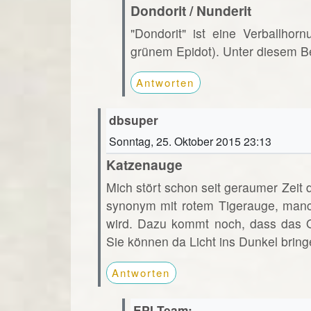
Dondorit / Nunderit
"Dondorit" ist eine Verballho
grünem Epidot). Unter diesem Beg
Antworten
dbsuper
Sonntag, 25. Oktober 2015 23:13
Katzenauge
Mich stört schon seit geraumer Zei
synonym mit rotem Tigerauge, manc
wird. Dazu kommt noch, dass das Och
Sie können da Licht ins Dunkel brin
Antworten
EPI-Team: