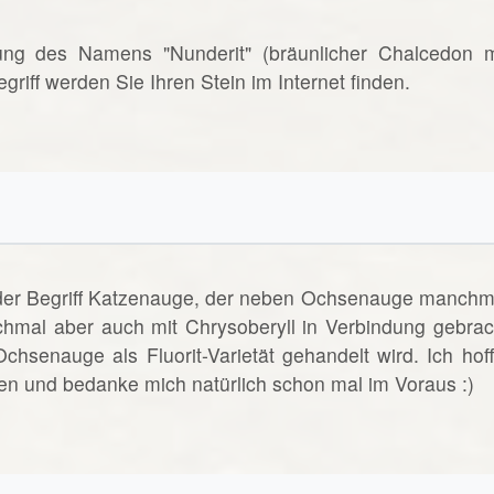
rnung des Namens "Nunderit" (bräunlicher Chalcedon m
riff werden Sie Ihren Stein im Internet finden.
t der Begriff Katzenauge, der neben Ochsenauge manchm
hmal aber auch mit Chrysoberyll in Verbindung gebrac
senauge als Fluorit-Varietät gehandelt wird. Ich hoff
gen und bedanke mich natürlich schon mal im Voraus :)