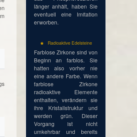
länger anhält, haben Sie
en
eventuell eine Imitation
em
erworben.
Radioaktive Edelsteine
Farblose Zirkone sind von
Beginn an farblos. Sie
hatten also vorher nie
eine andere Farbe. Wenn
gs
farblose Zirkone
radioaktive Elemente
enthalten, verändern sie
ihre Kristallstruktur und
werden grün. Dieser
Vorgang ist nicht
umkehrbar und bereits