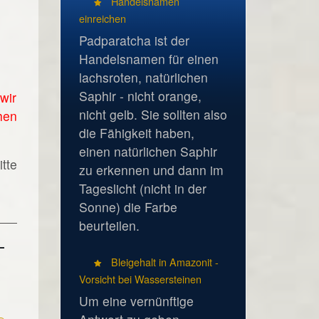
Handelsnamen
einreichen
Padparatcha ist der
Handelsnamen für einen
lachsroten, natürlichen
Saphir - nicht orange,
wir
nicht gelb. Sie sollten also
hen
die Fähigkeit haben,
einen natürlichen Saphir
tte
zu erkennen und dann im
Tageslicht (nicht in der
Sonne) die Farbe
beurteilen.
Bleigehalt in Amazonit -
Vorsicht bei Wassersteinen
Um eine vernünftige