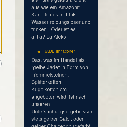
aus wie ein Amazonit.
Kann ich es in Trink
Wasser reibungsloser und
trinken . Oder ist es
giftig? Lg Aleks
JADE Imitationen
Das, was im Handel als
"gelbe Jade" in Form von
Trommelsteinen,
Splitterketten,
Kugelketten etc
angeboten wird, ist nach
unseren
Untersuchungsergebnissen
stets gelber Calcit oder
gelber Chalcedon (gefärbt