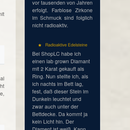
vor tausenden von Jahren
erfolgt. Farblose Zirkone
it
im Schmuck sind folglich
nicht radioaktiv.
Radioaktive Edelsteine
Bei ShopLC habe ich
einen lab grown Diamant
mit 2 Karat gekauft als
Ring. Nun stellte ich, als
al
ich nachts im Bett lag,
ht
fest, daß dieser Stein im
e,
Dunkeln leuchtet und
zwar auch unter der
Bettdecke. Da kommt ja
kein Licht hin. Der
Diament ist weiß. Kann