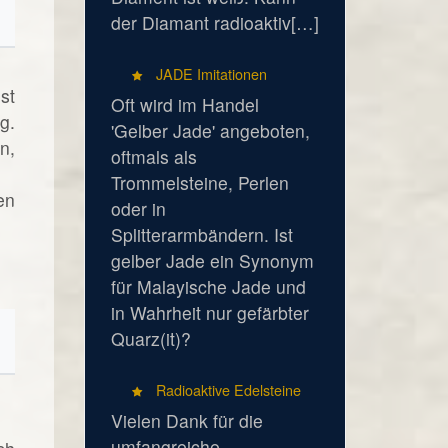
der Diamant radioaktiv[…]
JADE Imitationen
st
Oft wird im Handel
g.
'Gelber Jade' angeboten,
n,
oftmals als
Trommelsteine, Perlen
en
oder in
Splitterarmbändern. Ist
gelber Jade ein Synonym
für Malayische Jade und
in Wahrheit nur gefärbter
Quarz(it)?
Radioaktive Edelsteine
Vielen Dank für die
umfangreiche