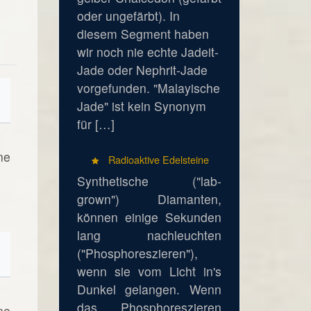
oder ungefärbt). In
diesem Segment haben
wir noch nie echte Jadeit-
Jade oder Nephrit-Jade
vorgefunden. "Malayische
Jade" ist kein Synonym
für […]
ne
Radioaktive Edelsteine
Synthetische ("lab-
grown") Diamanten,
können einige Sekunden
lang nachleuchten
("Phosphoreszieren"),
wenn sie vom Licht in's
Dunkel gelangen. Wenn
das Phosphoreszieren
ne