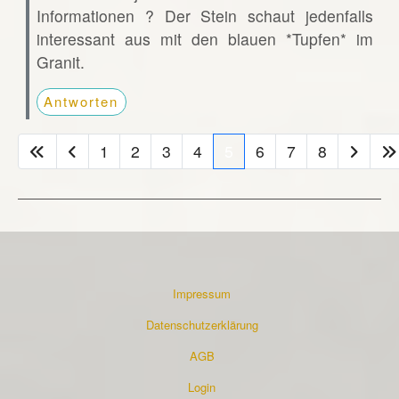
Informationen ? Der Stein schaut jedenfalls
interessant aus mit den blauen *Tupfen* im
Granit.
Antworten
1
2
3
4
5
6
7
8
Impressum
Datenschutzerklärung
AGB
Login