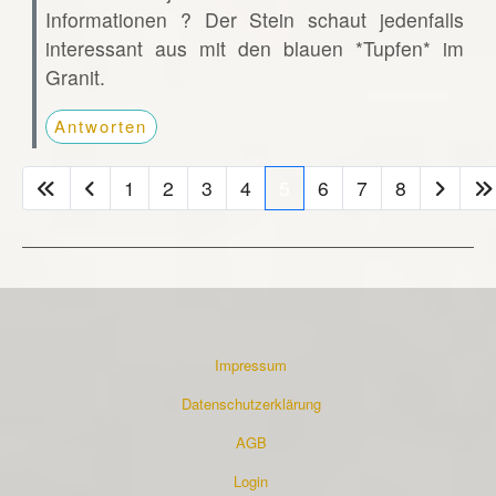
Informationen ? Der Stein schaut jedenfalls
interessant aus mit den blauen *Tupfen* im
Granit.
Antworten
1
2
3
4
5
6
7
8
Impressum
Datenschutzerklärung
AGB
Login