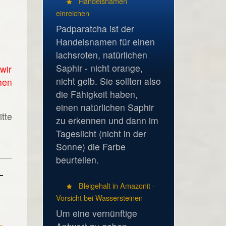
Handelsnamen
einreichen
Padparatcha ist der
Handelsnamen für einen
lachsroten, natürlichen
Saphir - nicht orange,
wir
nicht gelb. Sie sollten also
hen
die Fähigkeit haben,
einen natürlichen Saphir
tte
zu erkennen und dann im
Tageslicht (nicht in der
Sonne) die Farbe
beurteilen.
Bleigehalt in Amazonit -
Vorsicht bei Wassersteinen
Um eine vernünftige