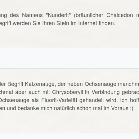
rnung des Namens "Nunderit" (bräunlicher Chalcedon m
riff werden Sie Ihren Stein im Internet finden.
t der Begriff Katzenauge, der neben Ochsenauge manchm
hmal aber auch mit Chrysoberyll in Verbindung gebrac
senauge als Fluorit-Varietät gehandelt wird. Ich hoff
gen und bedanke mich natürlich schon mal im Voraus :)