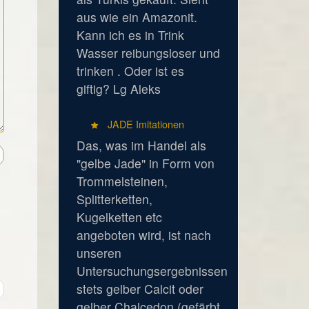
aus wie ein Amazonit.
Kann ich es in Trink
Wasser reibungsloser und
trinken . Oder ist es
giftig? Lg Aleks
JADE Imitationen
Das, was im Handel als
"gelbe Jade" in Form von
Trommelsteinen,
Splitterketten,
Kugelketten etc
angeboten wird, ist nach
unseren
Untersuchungsergebnissen
stets gelber Calcit oder
gelber Chalcedon (gefärbt