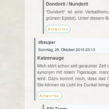
Dondorit / Nunderit
"Dondorit" ist eine Verballho
grünem Epidot). Unter diesem Beg
Antworten
dbsuper
Sonntag, 25. Oktober 2015 23:13
Katzenauge
Mich stört schon seit geraumer Zei
synonym mit rotem Tigerauge, manc
wird. Dazu kommt noch, dass das Och
Sie können da Licht ins Dunkel brin
Antworten
EPI-Team: