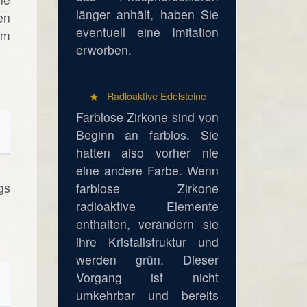
länger anhält, haben Sie
en
eventuell eine Imitation
em
erworben.
Radioaktive Edelsteine
Farblose Zirkone sind von
Beginn an farblos. Sie
hatten also vorher nie
eine andere Farbe. Wenn
gs
farblose Zirkone
radioaktive Elemente
enthalten, verändern sie
ihre Kristallstruktur und
werden grün. Dieser
Vorgang ist nicht
umkehrbar und bereits