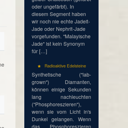
oder ungefärbt). In
diesem Segment haben
wir noch nie echte Jadeit-
Jade oder Nephrit-Jade
vorgefunden. "Malayische
Jade" ist kein Synonym
für […]
ne
Radioaktive Edelsteine
Synthetische ("lab-
grown") Diamanten,
können einige Sekunden
lang nachleuchten
("Phosphoreszieren"),
wenn sie vom Licht in's
Dunkel gelangen. Wenn
das Phosphoreszieren
ne