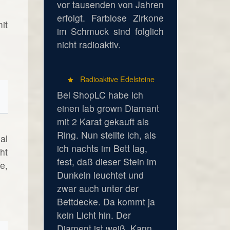
vor tausenden von Jahren
erfolgt. Farblose Zirkone
it
im Schmuck sind folglich
nicht radioaktiv.
Radioaktive Edelsteine
Bei ShopLC habe ich
einen lab grown Diamant
mit 2 Karat gekauft als
Ring. Nun stellte ich, als
al
ich nachts im Bett lag,
ht
fest, daß dieser Stein im
e,
Dunkeln leuchtet und
zwar auch unter der
Bettdecke. Da kommt ja
kein Licht hin. Der
Diament ist weiß. Kann