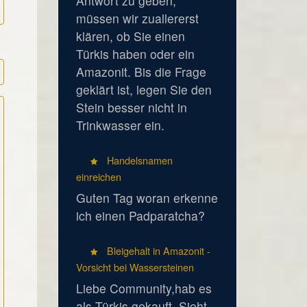
Antwort zu geben,
müssen wir zuallererst
klären, ob Sie einen
Türkis haben oder ein
Amazonit. Bis die Frage
geklärt ist, legen Sie den
Stein besser nicht in
Trinkwasser ein.
Handelsnamen
einreichen
Guten Tag woran erkenne
ich einen Padparatcha?
Bleigehalt in Amazonit -
Vorsicht bei Wassersteinen
Liebe Community,hab es
als Türkis gekauft. Sieht