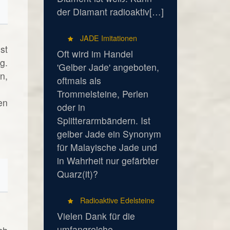
der Diamant radioaktiv[…]
JADE Imitationen
st
Oft wird im Handel
g.
'Gelber Jade' angeboten,
n,
oftmals als
Trommelsteine, Perlen
en
oder in
Splitterarmbändern. Ist
gelber Jade ein Synonym
für Malayische Jade und
in Wahrheit nur gefärbter
Quarz(it)?
Radioaktive Edelsteine
Vielen Dank für die
umfangreiche