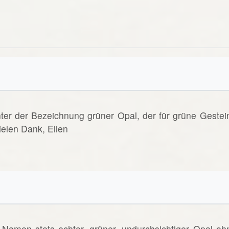
nter der Bezeichnung grüner Opal, der für grüne Gestei
elen Dank, Ellen
Namen stets echter, grüner, undurchsichtiger Opal oh