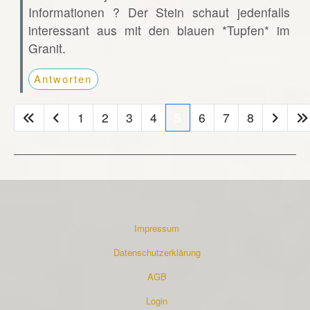
Informationen ? Der Stein schaut jedenfalls
interessant aus mit den blauen *Tupfen* im
Granit.
Antworten
1
2
3
4
5
6
7
8
Impressum
Datenschutzerklärung
AGB
Login