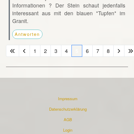
Informationen ? Der Stein schaut jedenfalls
interessant aus mit den blauen *Tupfen* im
Granit.
Antworten
1
2
3
4
5
6
7
8
Impressum
Datenschutzerklärung
AGB
Login