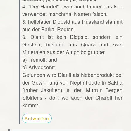
4. "Der Handel" - wer auch immer das ist -
verwendet manchmal Namen falsch.
5. hellblauer Diopsid aus Russland stammt
aus der Baikal Region.
6. Dianit ist kein Diopsid, sondern ein
Gestein, bestend aus Quarz und zwei
Mineralen aus der Amphibolgruppe:
a) Tremolit und
b) Arfvedsonit.
Gefunden wird Dianit als Nebenprodukt bei
der Gewinnung von Nephrit-Jade in Sakha
(früher Jakutien), in den Murrun Bergen
Sibiriens - dort wo auch der Charoit her
kommt.
Antworten