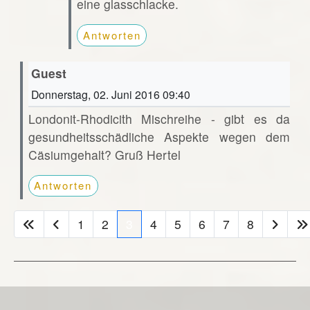
eine glasschlacke.
Antworten
Guest
Donnerstag, 02. Juni 2016 09:40
Londonit-Rhodicith Mischreihe - gibt es da
gesundheitsschädliche Aspekte wegen dem
Cäsiumgehalt? Gruß Hertel
Antworten
1
2
3
4
5
6
7
8