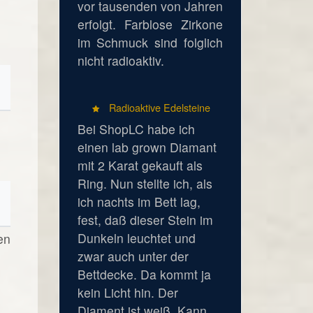
vor tausenden von Jahren
erfolgt. Farblose Zirkone
im Schmuck sind folglich
nicht radioaktiv.
Radioaktive Edelsteine
Bei ShopLC habe ich
einen lab grown Diamant
mit 2 Karat gekauft als
Ring. Nun stellte ich, als
ich nachts im Bett lag,
fest, daß dieser Stein im
Dunkeln leuchtet und
en
zwar auch unter der
Bettdecke. Da kommt ja
kein Licht hin. Der
Diament ist weiß. Kann