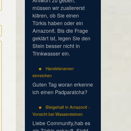
Antwort zu geben,
müssen wir zuallererst
klären, ob Sie einen
Türkis haben oder ein
Amazonit. Bis die Frage
geklärt ist, legen Sie den
Stein besser nicht in
Trinkwasser ein.
Handelsnamen
einreichen
Guten Tag woran erkenne
ich einen Padparatcha?
Bleigehalt in Amazonit -
Vorsicht bei Wassersteinen
Liebe Community,hab es
als Türkis gekauft. Sieht