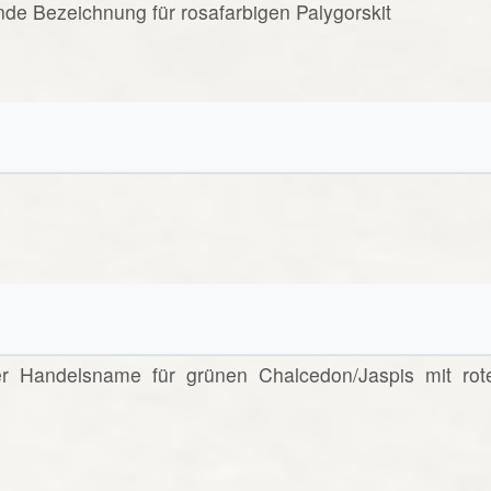
ende Bezeichnung für rosafarbigen Palygorskit
nter Handelsname für grünen Chalcedon/Jaspis mit rot