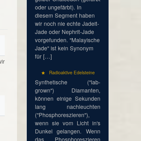
oder ungefärbt). In
diesem Segment haben
wir noch nie echte Jadeit-
Jade oder Nephrit-Jade
vorgefunden. "Malayische
Jade" ist kein Synonym
für […]
ir
Radioaktive Edelsteine
Synthetische ("lab-
grown") Diamanten,
können einige Sekunden
lang nachleuchten
("Phosphoreszieren"),
wenn sie vom Licht in's
Dunkel gelangen. Wenn
das Phosphoreszieren