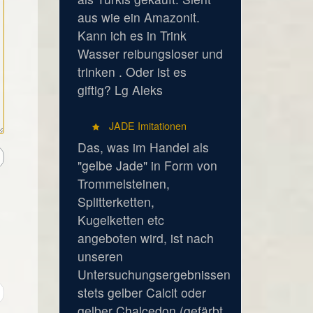
aus wie ein Amazonit.
Kann ich es in Trink
Wasser reibungsloser und
trinken . Oder ist es
giftig? Lg Aleks
JADE Imitationen
Das, was im Handel als
"gelbe Jade" in Form von
Trommelsteinen,
Splitterketten,
Kugelketten etc
angeboten wird, ist nach
unseren
Untersuchungsergebnissen
stets gelber Calcit oder
gelber Chalcedon (gefärbt