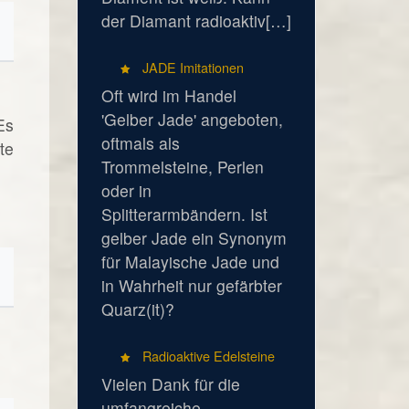
der Diamant radioaktiv[…]
JADE Imitationen
Oft wird im Handel
'Gelber Jade' angeboten,
Es
oftmals als
te
Trommelsteine, Perlen
oder in
Splitterarmbändern. Ist
gelber Jade ein Synonym
für Malayische Jade und
in Wahrheit nur gefärbter
Quarz(it)?
Radioaktive Edelsteine
Vielen Dank für die
umfangreiche