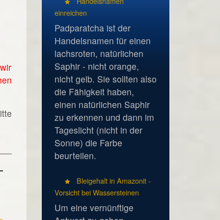
Handelsnamen
einreichen
Padparatcha ist der
Handelsnamen für einen
lachsroten, natürlichen
Saphir - nicht orange,
wir
nicht gelb. Sie sollten also
hen
die Fähigkeit haben,
einen natürlichen Saphir
tte
zu erkennen und dann im
Tageslicht (nicht in der
Sonne) die Farbe
beurteilen.
Bleigehalt in Amazonit -
Vorsicht bei Wassersteinen
Um eine vernünftige