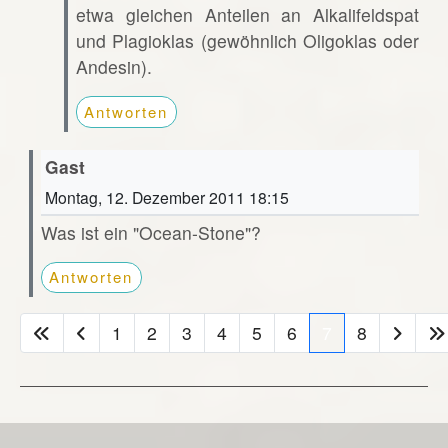
etwa gleichen Anteilen an Alkalifeldspat
und Plagioklas (gewöhnlich Oligoklas oder
Andesin).
Antworten
Gast
Montag, 12. Dezember 2011 18:15
Was ist ein "Ocean-Stone"?
Antworten
1
2
3
4
5
6
7
8