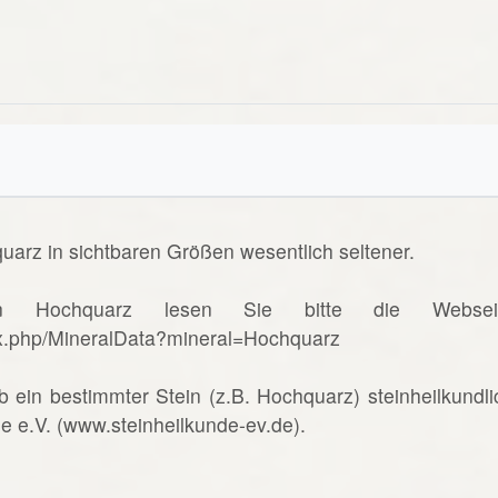
uarz in sichtbaren Größen wesentlich seltener.
n Hochquarz lesen Sie bitte die Websei
ex.php/MineralData?mineral=Hochquarz
b ein bestimmter Stein (z.B. Hochquarz) steinheilkundli
de e.V. (www.steinheilkunde-ev.de).