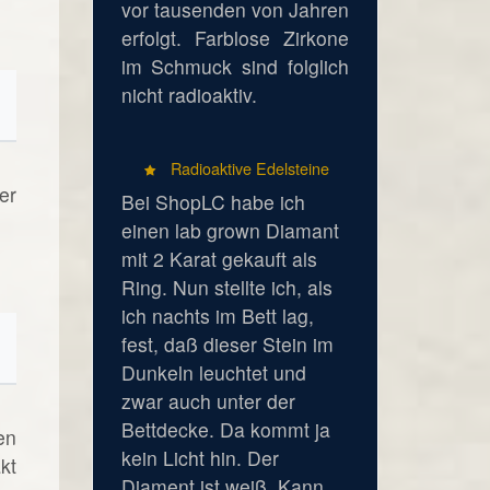
vor tausenden von Jahren
erfolgt. Farblose Zirkone
im Schmuck sind folglich
nicht radioaktiv.
Radioaktive Edelsteine
er
Bei ShopLC habe ich
einen lab grown Diamant
mit 2 Karat gekauft als
Ring. Nun stellte ich, als
ich nachts im Bett lag,
fest, daß dieser Stein im
Dunkeln leuchtet und
zwar auch unter der
Bettdecke. Da kommt ja
en
kein Licht hin. Der
kt
Diament ist weiß. Kann