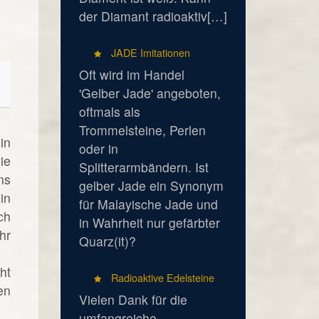
der Diamant radioaktiv[…]
JADE Imitationen
Oft wird im Handel
'Gelber Jade' angeboten,
oftmals als
Trommelsteine, Perlen
in
oder in
ie
Splitterarmbändern. Ist
ns
gelber Jade ein Synonym
in
für Malayische Jade und
ch
in Wahrheit nur gefärbter
hr
Quarz(it)?
ht
Radioaktive Edelsteine
en
Vielen Dank für die
umfangreiche