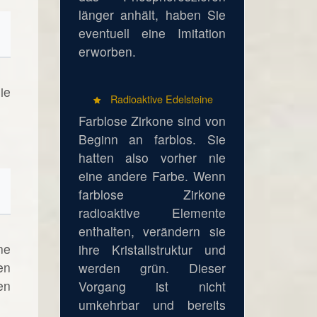
länger anhält, haben Sie
eventuell eine Imitation
erworben.
ie
Radioaktive Edelsteine
Farblose Zirkone sind von
Beginn an farblos. Sie
hatten also vorher nie
eine andere Farbe. Wenn
farblose Zirkone
radioaktive Elemente
enthalten, verändern sie
ne
ihre Kristallstruktur und
en
werden grün. Dieser
en
Vorgang ist nicht
umkehrbar und bereits