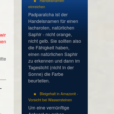
Handelsnamen
einreichen
Padparatcha ist der
Handelsnamen für einen
lachsroten, natürlichen
Saphir - nicht orange,
wir
nicht gelb. Sie sollten also
hen
die Fähigkeit haben,
einen natürlichen Saphir
tte
zu erkennen und dann im
Tageslicht (nicht in der
Sonne) die Farbe
beurteilen.
Bleigehalt in Amazonit -
Vorsicht bei Wassersteinen
Um eine vernünftige