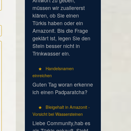
Antwort zu geben,
müssen wir zuallererst
klären, ob Sie einen
Türkis haben oder ein
Amazonit. Bis die Frage
geklärt ist, legen Sie den
Stein besser nicht in
Trinkwasser ein.
Handelsnamen
einreichen
Guten Tag woran erkenne
ich einen Padparatcha?
Bleigehalt in Amazonit -
Vorsicht bei Wassersteinen
Liebe Community,hab es
als Türkis gekauft. Sieht