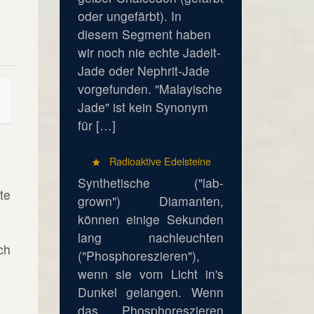
oder ungefärbt). In
diesem Segment haben
wir noch nie echte Jadeit-
Jade oder Nephrit-Jade
vorgefunden. "Malayische
Jade" ist kein Synonym
für […]
Radioaktive Edelsteine
Synthetische ("lab-
te
grown") Diamanten,
können einige Sekunden
lang nachleuchten
ch
("Phosphoreszieren"),
wenn sie vom Licht in's
Dunkel gelangen. Wenn
das Phosphoreszieren