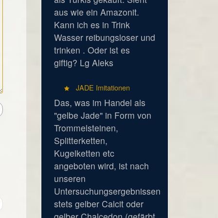
aus wie ein Amazonit.
Kann ich es in Trink
Wasser reibungsloser und
trinken . Oder ist es
giftig? Lg Aleks
JADE Imitationen
Das, was im Handel als
"gelbe Jade" in Form von
Trommelsteinen,
Splitterketten,
Kugelketten etc
angeboten wird, ist nach
unseren
Untersuchungsergebnissen
stets gelber Calcit oder
gelber Chalcedon (gefärbt