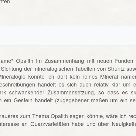
hten.
lname" Opalith im Zusammenhang mit neuen Funden 
 Sichtung der mineralogischen Tabellen von Struntz sow
neralogie konnte ich dort kein reines Mineral name
eschreibungen handelt es sich auch relativ klar um e
ark schwankender Zusammensetzung, so dass es si
 ein Gestein handelt (zugegebener maßen um ein se
naueres zum Thema Opalith sagen könnte, wäre ich rec
Interesse an Quarzvarietäten habe und über Neuigkeit