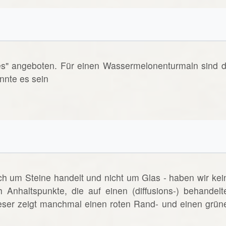
es" angeboten. Für einen Wassermelonenturmaln sind d
nnte es sein
ich um Steine handelt und nicht um Glas - haben wir kei
h Anhaltspunkte, die auf einen (diffusions-) behandelt
eser zeigt manchmal einen roten Rand- und einen grün