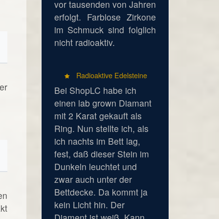
vor tausenden von Jahren
erfolgt. Farblose Zirkone
im Schmuck sind folglich
nicht radioaktiv.
Radioaktive Edelsteine
er
Bei ShopLC habe ich
einen lab grown Diamant
mit 2 Karat gekauft als
Ring. Nun stellte ich, als
ich nachts im Bett lag,
fest, daß dieser Stein im
Dunkeln leuchtet und
zwar auch unter der
Bettdecke. Da kommt ja
en
kein Licht hin. Der
kt
Diament ist weiß. Kann