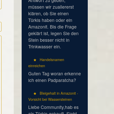
Antwort zu geben,
müssen wir zuallererst
klären, ob Sie einen
Türkis haben oder ein
Amazonit. Bis die Frage
geklärt ist, legen Sie den
Stein besser nicht in
Trinkwasser ein.
Handelsnamen
einreichen
Guten Tag woran erkenne
ich einen Padparatcha?
Bleigehalt in Amazonit -
Vorsicht bei Wassersteinen
Liebe Community,hab es
als Türkis gekauft. Sieht