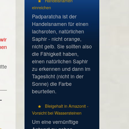
Handelsnamen
einreichen
Padparatcha ist der
Handelsnamen für einen
lachsroten, natürlichen
Saphir - nicht orange,
wir
nicht gelb. Sie sollten also
hen
die Fähigkeit haben,
einen natürlichen Saphir
tte
zu erkennen und dann im
Tageslicht (nicht in der
Sonne) die Farbe
beurteilen.
Bleigehalt in Amazonit -
Vorsicht bei Wassersteinen
Um eine vernünftige