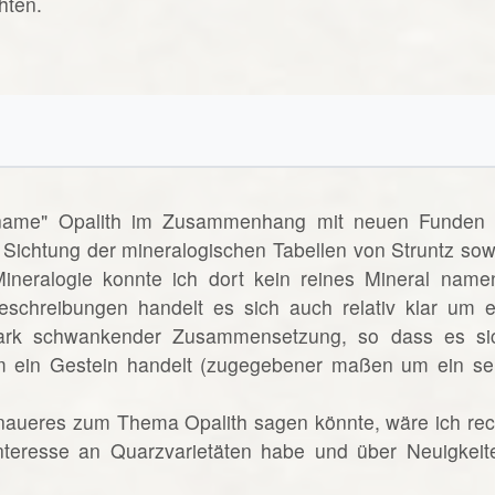
hten.
lname" Opalith im Zusammenhang mit neuen Funden 
 Sichtung der mineralogischen Tabellen von Struntz sow
neralogie konnte ich dort kein reines Mineral name
eschreibungen handelt es sich auch relativ klar um e
ark schwankender Zusammensetzung, so dass es si
 ein Gestein handelt (zugegebener maßen um ein se
naueres zum Thema Opalith sagen könnte, wäre ich rec
Interesse an Quarzvarietäten habe und über Neuigkeit