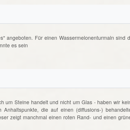
es" angeboten. Für einen Wassermelonenturmaln sind d
nnte es sein
ich um Steine handelt und nicht um Glas - haben wir kei
h Anhaltspunkte, die auf einen (diffusions-) behandelt
eser zeigt manchmal einen roten Rand- und einen grün