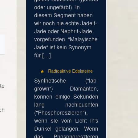
oder ungefärbt). In
diesem Segment haben
wir noch nie echte Jadeit-
Jade oder Nephrit-Jade
vorgefunden. "Malayische
Jade" ist kein Synonym
für […]
Radioaktive Edelsteine
Synthetische ("lab-
te
grown") Diamanten,
können einige Sekunden
lang nachleuchten
ch
("Phosphoreszieren"),
wenn sie vom Licht in's
Dunkel gelangen. Wenn
das Phosphoreszieren