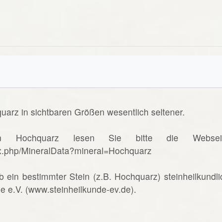
uarz in sichtbaren Größen wesentlich seltener.
n Hochquarz lesen Sie bitte die Websei
ex.php/MineralData?mineral=Hochquarz
b ein bestimmter Stein (z.B. Hochquarz) steinheilkundli
de e.V. (www.steinheilkunde-ev.de).