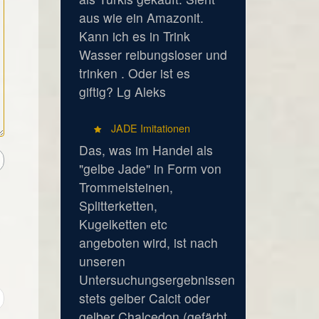
aus wie ein Amazonit.
Kann ich es in Trink
Wasser reibungsloser und
trinken . Oder ist es
giftig? Lg Aleks
JADE Imitationen
Das, was im Handel als
"gelbe Jade" in Form von
Trommelsteinen,
Splitterketten,
Kugelketten etc
angeboten wird, ist nach
unseren
Untersuchungsergebnissen
stets gelber Calcit oder
gelber Chalcedon (gefärbt