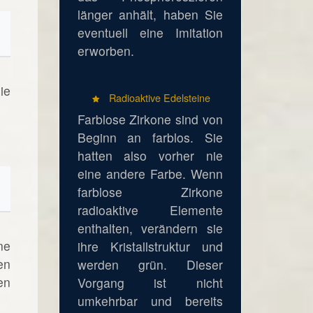
länger anhält, haben Sie
eventuell eine Imitation
erworben.
ie
Radioaktive Edelsteine
Farblose Zirkone sind von
Beginn an farblos. Sie
hatten also vorher nie
eine andere Farbe. Wenn
farblose Zirkone
radioaktive Elemente
enthalten, verändern sie
ne
ihre Kristallstruktur und
en
werden grün. Dieser
en
Vorgang ist nicht
umkehrbar und bereits