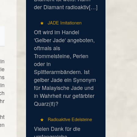
der Diamant radioaktiv[…]
JADE Imitationen
Oft wird im Handel
'Gelber Jade' angeboten,
oftmals als
Trommelsteine, Perlen
in
oder in
ie
Splitterarmbändern. Ist
ns
gelber Jade ein Synonym
in
für Malayische Jade und
ch
in Wahrheit nur gefärbter
hr
Quarz(it)?
ht
Radioaktive Edelsteine
en
Vielen Dank für die
umfangreiche