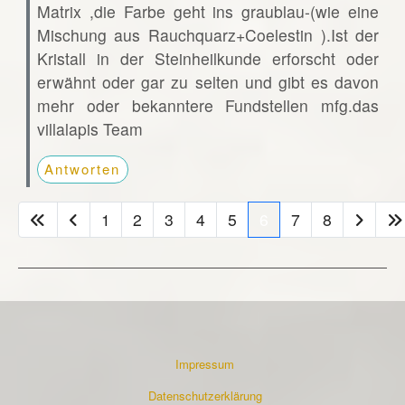
Matrix ,die Farbe geht ins graublau-(wie eine
Mischung aus Rauchquarz+Coelestin ).Ist der
Kristall in der Steinheilkunde erforscht oder
erwähnt oder gar zu selten und gibt es davon
mehr oder bekanntere Fundstellen mfg.das
villalapis Team
Antworten
1
2
3
4
5
6
7
8
Impressum
Datenschutzerklärung