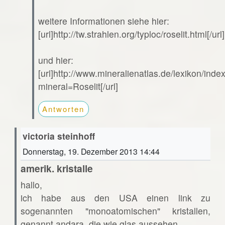
weitere Informationen siehe hier:
[url]http://tw.strahlen.org/typloc/roselit.html[/url]
und hier:
[url]http://www.mineralienatlas.de/lexikon/ind
mineral=Roselit[/url]
Antworten
victoria steinhoff
Donnerstag, 19. Dezember 2013 14:44
amerik. kristalle
hallo,
ich habe aus den USA einen link zu
sogenannten "monoatomischen" kristallen,
genannt andara. die wie glas aussehen.