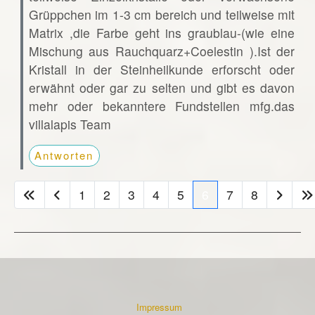
Grüppchen im 1-3 cm bereich und teilweise mit
Matrix ,die Farbe geht ins graublau-(wie eine
Mischung aus Rauchquarz+Coelestin ).Ist der
Kristall in der Steinheilkunde erforscht oder
erwähnt oder gar zu selten und gibt es davon
mehr oder bekanntere Fundstellen mfg.das
villalapis Team
Antworten
1
2
3
4
5
6
7
8
Impressum