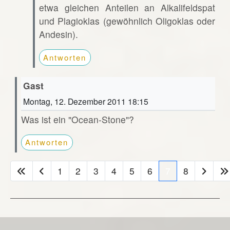
etwa gleichen Anteilen an Alkalifeldspat
und Plagioklas (gewöhnlich Oligoklas oder
Andesin).
Antworten
Gast
Montag, 12. Dezember 2011 18:15
Was ist ein "Ocean-Stone"?
Antworten
1
2
3
4
5
6
7
8