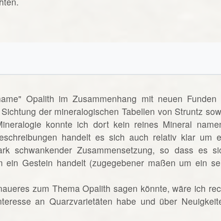
hten.
lname" Opalith im Zusammenhang mit neuen Funden 
 Sichtung der mineralogischen Tabellen von Struntz sow
neralogie konnte ich dort kein reines Mineral name
eschreibungen handelt es sich auch relativ klar um e
ark schwankender Zusammensetzung, so dass es si
 ein Gestein handelt (zugegebener maßen um ein se
naueres zum Thema Opalith sagen könnte, wäre ich rec
Interesse an Quarzvarietäten habe und über Neuigkeit