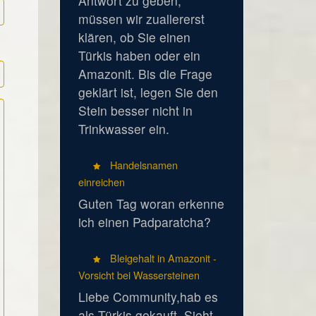
Antwort zu geben,
müssen wir zuallererst
klären, ob Sie einen
Türkis haben oder ein
Amazonit. Bis die Frage
geklärt ist, legen Sie den
Stein besser nicht in
Trinkwasser ein.
Handelsnamen
einreichen
Guten Tag woran erkenne
ich einen Padparatcha?
Bleigehalt in Amazonit -
Vorsicht bei Wassersteinen
Liebe Community,hab es
als Türkis gekauft. Sieht