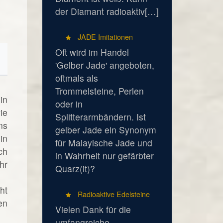
der Diamant radioaktiv[…]
JADE Imitationen
Oft wird im Handel
'Gelber Jade' angeboten,
oftmals als
Trommelsteine, Perlen
in
oder in
ie
Splitterarmbändern. Ist
ns
gelber Jade ein Synonym
in
für Malayische Jade und
ch
in Wahrheit nur gefärbter
hr
Quarz(it)?
ht
Radioaktive Edelsteine
en
Vielen Dank für die
umfangreiche