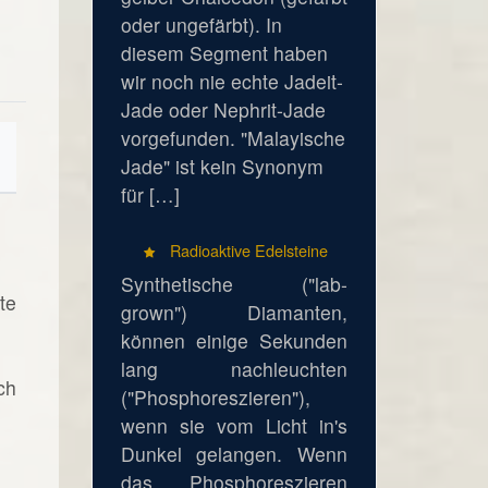
oder ungefärbt). In
diesem Segment haben
wir noch nie echte Jadeit-
Jade oder Nephrit-Jade
vorgefunden. "Malayische
Jade" ist kein Synonym
für […]
Radioaktive Edelsteine
Synthetische ("lab-
te
grown") Diamanten,
können einige Sekunden
lang nachleuchten
ch
("Phosphoreszieren"),
wenn sie vom Licht in's
Dunkel gelangen. Wenn
das Phosphoreszieren