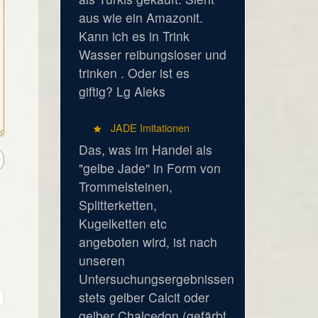
aus wie ein Amazonit.
Kann ich es in Trink
Wasser reibungsloser und
trinken . Oder ist es
giftig? Lg Aleks
JADE Imitationen
Das, was im Handel als
"gelbe Jade" in Form von
Trommelsteinen,
Splitterketten,
Kugelketten etc
angeboten wird, ist nach
unseren
Untersuchungsergebnissen
stets gelber Calcit oder
gelber Chalcedon (gefärbt