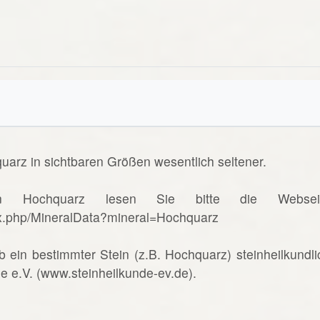
uarz in sichtbaren Größen wesentlich seltener.
n Hochquarz lesen Sie bitte die Websei
ex.php/MineralData?mineral=Hochquarz
b ein bestimmter Stein (z.B. Hochquarz) steinheilkundli
de e.V. (www.steinheilkunde-ev.de).