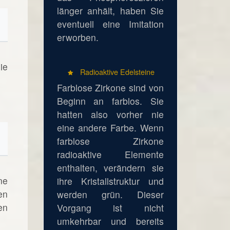
länger anhält, haben Sie
eventuell eine Imitation
erworben.
ie
Radioaktive Edelsteine
Farblose Zirkone sind von
Beginn an farblos. Sie
hatten also vorher nie
eine andere Farbe. Wenn
farblose Zirkone
radioaktive Elemente
enthalten, verändern sie
ne
ihre Kristallstruktur und
en
werden grün. Dieser
en
Vorgang ist nicht
umkehrbar und bereits