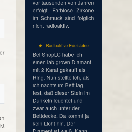
vor tausenden von Jahren
erfolgt. Farblose Zirkone
im Schmuck sind folglich
nicht radioaktiv.
Radioaktive Edelsteine
er
Bei ShopLC habe ich
einen lab grown Diamant
mit 2 Karat gekauft als
Ring. Nun stellte ich, als
ich nachts im Bett lag,
fest, daß dieser Stein im
Dunkeln leuchtet und
zwar auch unter der
Bettdecke. Da kommt ja
en
kein Licht hin. Der
kt
Diament ist weiß. Kann