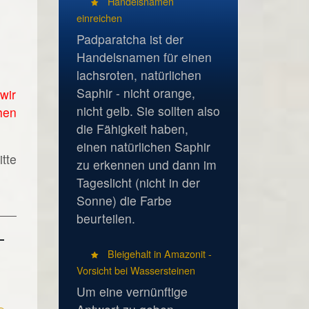
Handelsnamen
einreichen
Padparatcha ist der
Handelsnamen für einen
lachsroten, natürlichen
Saphir - nicht orange,
wir
nicht gelb. Sie sollten also
hen
die Fähigkeit haben,
einen natürlichen Saphir
tte
zu erkennen und dann im
Tageslicht (nicht in der
Sonne) die Farbe
beurteilen.
Bleigehalt in Amazonit -
Vorsicht bei Wassersteinen
Um eine vernünftige