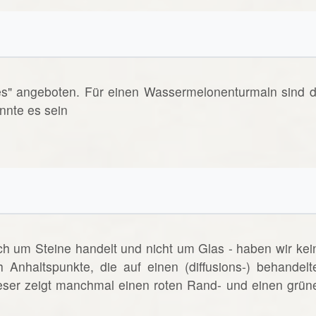
es" angeboten. Für einen Wassermelonenturmaln sind d
nnte es sein
ich um Steine handelt und nicht um Glas - haben wir kei
h Anhaltspunkte, die auf einen (diffusions-) behandelt
eser zeigt manchmal einen roten Rand- und einen grün