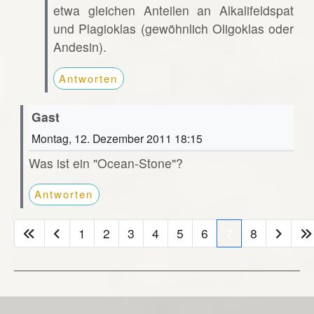
etwa gleichen Anteilen an Alkalifeldspat
und Plagioklas (gewöhnlich Oligoklas oder
Andesin).
Antworten
Gast
Montag, 12. Dezember 2011 18:15
Was ist ein "Ocean-Stone"?
Antworten
1
2
3
4
5
6
7
8