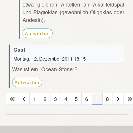
etwa gleichen Anteilen an Alkalifeldspat
und Plagioklas (gewöhnlich Oligoklas oder
Andesin).
Antworten
Gast
Montag, 12. Dezember 2011 18:15
Was ist ein "Ocean-Stone"?
Antworten
1
2
3
4
5
6
7
8