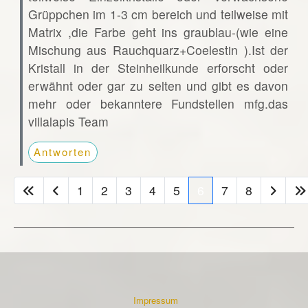
Grüppchen im 1-3 cm bereich und teilweise mit
Matrix ,die Farbe geht ins graublau-(wie eine
Mischung aus Rauchquarz+Coelestin ).Ist der
Kristall in der Steinheilkunde erforscht oder
erwähnt oder gar zu selten und gibt es davon
mehr oder bekanntere Fundstellen mfg.das
villalapis Team
Antworten
1
2
3
4
5
6
7
8
Impressum