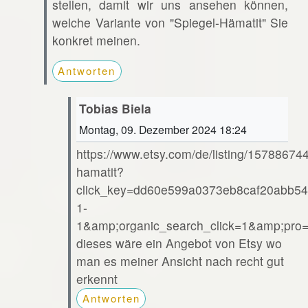
stellen, damit wir uns ansehen können,
welche Variante von "Spiegel-Hämatit" Sie
konkret meinen.
Antworten
Tobias Biela
Montag, 09. Dezember 2024 18:24
https://www.etsy.com/de/listing/15788674
hamatit?
click_key=dd60e599a0373eb8caf20abb54
1-
1&amp;organic_search_click=1&amp;pr
dieses wäre ein Angebot von Etsy wo
man es meiner Ansicht nach recht gut
erkennt
Antworten