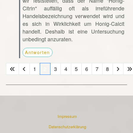
wir feststellen, dass der Name "Honig-
Citrin" auffällig oft als irreführende
Handelsbezeichnung verwendet wird und
es sich in Wirklichkeit um Honig-Calcit
handelt. Deshalb ist eine Untersuchung
unbedingt anzuraten.
Antworten
1
2
3
4
5
6
7
8
Impressum
Datenschutzerklärung