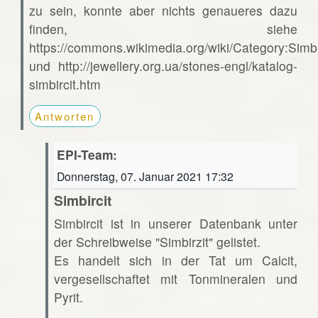
zu sein, konnte aber nichts genaueres dazu
finden, siehe
https://commons.wikimedia.org/wiki/Category:Simbi
und http://jewellery.org.ua/stones-engl/katalog-
simbircit.htm
Antworten
EPI-Team:
Donnerstag, 07. Januar 2021 17:32
Simbircit
Simbircit ist in unserer Datenbank unter
der Schreibweise "Simbirzit" gelistet.
Es handelt sich in der Tat um Calcit,
vergesellschaftet mit Tonmineralen und
Pyrit.