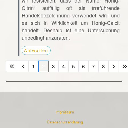
wir feststellen, dass der Name "Honig-
Citrin" auffällig oft als irreführende
Handelsbezeichnung verwendet wird und
es sich in Wirklichkeit um Honig-Calcit
handelt. Deshalb ist eine Untersuchung
unbedingt anzuraten.
Antworten
1
2
3
4
5
6
7
8
Impressum
Datenschutzerklärung