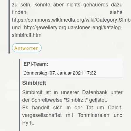
zu sein, konnte aber nichts genaueres dazu
finden, siehe
https://commons.wikimedia.org/wiki/Category:Simbi
und http://jewellery.org.ua/stones-engl/katalog-
simbircit.htm
Antworten
EPI-Team:
Donnerstag, 07. Januar 2021 17:32
Simbircit
Simbircit ist in unserer Datenbank unter
der Schreibweise "Simbirzit" gelistet.
Es handelt sich in der Tat um Calcit,
vergesellschaftet mit Tonmineralen und
Pyrit.