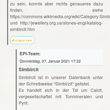
zu sein, konnte aber nichts genaueres dazu
finden, siehe
https://commons.wikimedia.org/wiki/Category:Simbi
und http://jewellery.org.ua/stones-engl/katalog-
simbircit.htm
Antworten
EPI-Team:
Donnerstag, 07. Januar 2021 17:32
Simbircit
Simbircit ist in unserer Datenbank unter
der Schreibweise "Simbirzit" gelistet.
Es handelt sich in der Tat um Calcit,
vergesellschaftet mit Tonmineralen und
Pyrit.