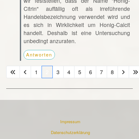
wir feststellen, dass der Name "Honig-
Citrin" auffällig oft als irreführende
Handelsbezeichnung verwendet wird und
es sich in Wirklichkeit um Honig-Calcit
handelt. Deshalb ist eine Untersuchung
unbedingt anzuraten.
Antworten
1
2
3
4
5
6
7
8
Impressum
Datenschutzerklärung