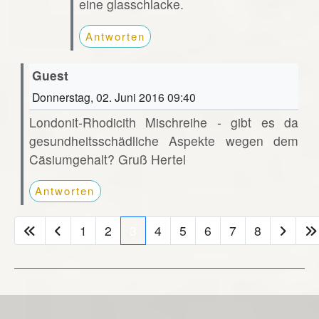
eine glasschlacke.
Antworten
Guest
Donnerstag, 02. Juni 2016 09:40
Londonit-Rhodicith Mischreihe - gibt es da
gesundheitsschädliche Aspekte wegen dem
Cäsiumgehalt? Gruß Hertel
Antworten
1
2
3
4
5
6
7
8