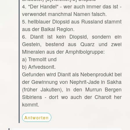
4. "Der Handel" - wer auch immer das ist -
verwendet manchmal Namen falsch.
5. hellblauer Diopsid aus Russland stammt
aus der Baikal Region.
6. Dianit ist kein Diopsid, sondern ein
Gestein, bestend aus Quarz und zwei
Mineralen aus der Amphibolgruppe:
a) Tremolit und
b) Arfvedsonit.
Gefunden wird Dianit als Nebenprodukt bei
der Gewinnung von Nephrit-Jade in Sakha
(früher Jakutien), in den Murrun Bergen
Sibiriens - dort wo auch der Charoit her
kommt.
Antworten