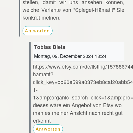
stellen, damit wir uns ansehen können,
welche Variante von "Spiegel-Hämatit" Sie
konkret meinen.
Antworten
Tobias Biela
Montag, 09. Dezember 2024 18:24
https://www.etsy.com/de/listing/15788674
hamatit?
click_key=dd60e599a0373eb8caf20abb54
1-
1&amp;organic_search_click=1&amp;pr
dieses wäre ein Angebot von Etsy wo
man es meiner Ansicht nach recht gut
erkennt
Antworten