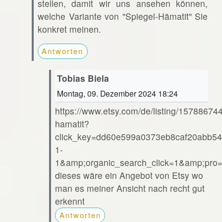
stellen, damit wir uns ansehen können,
welche Variante von "Spiegel-Hämatit" Sie
konkret meinen.
Antworten
Tobias Biela
Montag, 09. Dezember 2024 18:24
https://www.etsy.com/de/listing/15788674
hamatit?
click_key=dd60e599a0373eb8caf20abb54
1-
1&amp;organic_search_click=1&amp;pr
dieses wäre ein Angebot von Etsy wo
man es meiner Ansicht nach recht gut
erkennt
Antworten