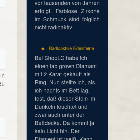
vor tausenden von Jahren
erfolgt. Farblose Zirkone
im Schmuck sind folglich
nicht radioaktiv.
Radioaktive Edelsteine
Bei ShopLC habe ich
einen lab grown Diamant
mit 2 Karat gekauft als
in
Ring. Nun stellte ich, als
zu
ich nachts im Bett lag,
fest, daß dieser Stein im
Dunkeln leuchtet und
zwar auch unter der
Bettdecke. Da kommt ja
kein Licht hin. Der
Diament ist weiß. Kann