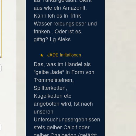
aus wie ein Amazonit.
Kann ich es in Trink
Wasser reibungsloser und
trinken . Oder ist es
giftig? Lg Aleks
JADE Imitationen
Das, was im Handel als
"gelbe Jade" in Form von
Trommelsteinen,
Splitterketten,
Kugelketten etc
angeboten wird, ist nach
unseren
Untersuchungsergebnissen
stets gelber Calcit oder
gelber Chalcedon (gefärbt