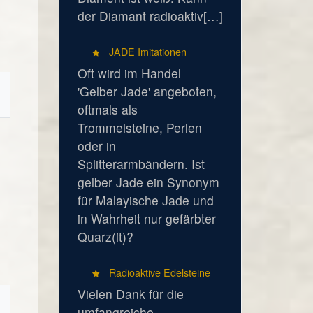
der Diamant radioaktiv[…]
JADE Imitationen
Oft wird im Handel
'Gelber Jade' angeboten,
oftmals als
Trommelsteine, Perlen
oder in
Splitterarmbändern. Ist
gelber Jade ein Synonym
für Malayische Jade und
in Wahrheit nur gefärbter
Quarz(it)?
Radioaktive Edelsteine
Vielen Dank für die
umfangreiche