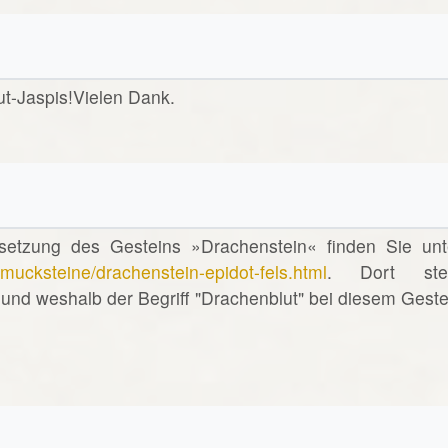
t-Jaspis!Vielen Dank.
etzung des Gesteins »Drachenstein« finden Sie unt
ucksteine/drachenstein-epidot-fels.html
. Dort ste
 und weshalb der Begriff "Drachenblut" bei diesem Geste