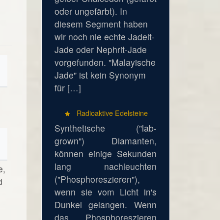
oder ungefärbt). In
diesem Segment haben
wir noch nie echte Jadeit-
Jade oder Nephrit-Jade
vorgefunden. "Malayische
Jade" ist kein Synonym
für […]
Radioaktive Edelsteine
Synthetische ("lab-
grown") Diamanten,
können einige Sekunden
lang nachleuchten
e,
("Phosphoreszieren"),
d
wenn sie vom Licht in's
Dunkel gelangen. Wenn
das Phosphoreszieren