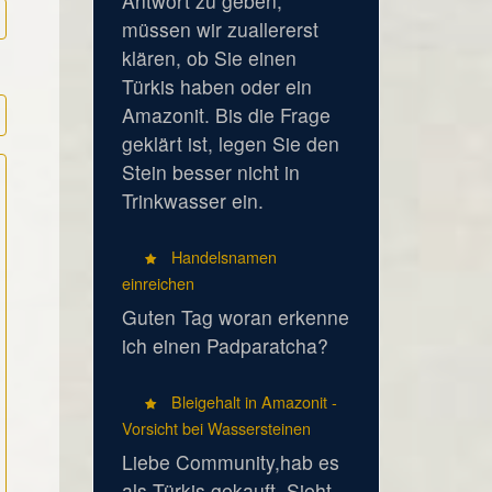
Antwort zu geben,
müssen wir zuallererst
klären, ob Sie einen
Türkis haben oder ein
Amazonit. Bis die Frage
geklärt ist, legen Sie den
Stein besser nicht in
Trinkwasser ein.
Handelsnamen
einreichen
Guten Tag woran erkenne
ich einen Padparatcha?
Bleigehalt in Amazonit -
Vorsicht bei Wassersteinen
Liebe Community,hab es
als Türkis gekauft. Sieht