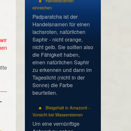
Handelsnamen
einreichen
Padparatcha ist der
Handelsnamen für einen
lachsroten, natürlichen
Saphir - nicht orange,
wir
nicht gelb. Sie sollten also
hen
die Fähigkeit haben,
einen natürlichen Saphir
tte
zu erkennen und dann im
Tageslicht (nicht in der
Sonne) die Farbe
beurteilen.
Bleigehalt in Amazonit -
Vorsicht bei Wassersteinen
Um eine vernünftige