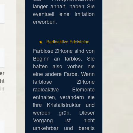
länger anhält, haben Sie
eventuell eine Imitation
erworben.
Radioaktive Edelsteine
Farblose Zirkone sind von
Beginn an farblos. Sie
hatten also vorher nie
er
eine andere Farbe. Wenn
ht
farblose Zirkone
in
radioaktive Elemente
enthalten, verändern sie
ihre Kristallstruktur und
werden grün. Dieser
Vorgang ist nicht
umkehrbar und bereits