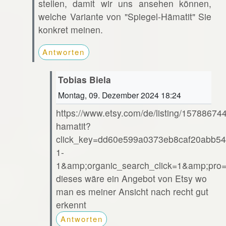
stellen, damit wir uns ansehen können,
welche Variante von "Spiegel-Hämatit" Sie
konkret meinen.
Antworten
Tobias Biela
Montag, 09. Dezember 2024 18:24
https://www.etsy.com/de/listing/15788674
hamatit?
click_key=dd60e599a0373eb8caf20abb54
1-
1&amp;organic_search_click=1&amp;pr
dieses wäre ein Angebot von Etsy wo
man es meiner Ansicht nach recht gut
erkennt
Antworten