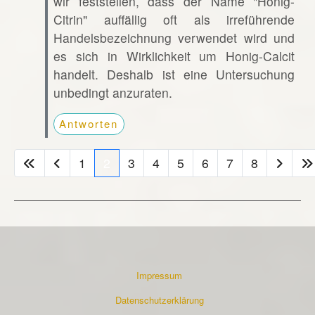
wir feststellen, dass der Name "Honig-
Citrin" auffällig oft als irreführende
Handelsbezeichnung verwendet wird und
es sich in Wirklichkeit um Honig-Calcit
handelt. Deshalb ist eine Untersuchung
unbedingt anzuraten.
Antworten
1
2
3
4
5
6
7
8
Impressum
Datenschutzerklärung