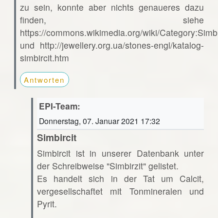
zu sein, konnte aber nichts genaueres dazu
finden, siehe
https://commons.wikimedia.org/wiki/Category:Simbi
und http://jewellery.org.ua/stones-engl/katalog-
simbircit.htm
Antworten
EPI-Team:
Donnerstag, 07. Januar 2021 17:32
Simbircit
Simbircit ist in unserer Datenbank unter
der Schreibweise "Simbirzit" gelistet.
Es handelt sich in der Tat um Calcit,
vergesellschaftet mit Tonmineralen und
Pyrit.