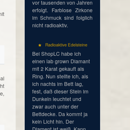
vor tausenden von Jahren
erfolgt. Farblose Zirkone
it
im Schmuck sind folglich
nicht radioaktiv.
Radioaktive Edelsteine
Bei ShopLC habe ich
einen lab grown Diamant
mit 2 Karat gekauft als
Ring. Nun stellte ich, als
al
ich nachts im Bett lag,
ht
fest, daß dieser Stein im
e,
Dunkeln leuchtet und
zwar auch unter der
Bettdecke. Da kommt ja
kein Licht hin. Der
Diament ist weiß. Kann