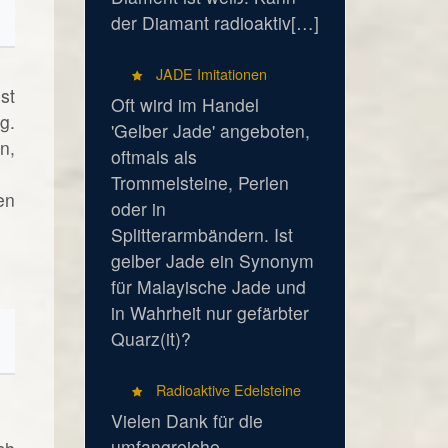
der Diamant radioaktiv[…]
JADE Imitationen
st
Oft wird im Handel
g.
'Gelber Jade' angeboten,
n,
oftmals als
Trommelsteine, Perlen
en
oder in
Splitterarmbändern. Ist
gelber Jade ein Synonym
für Malayische Jade und
in Wahrheit nur gefärbter
Quarz(it)?
Radioaktive Edelsteine
Vielen Dank für die
umfangreiche