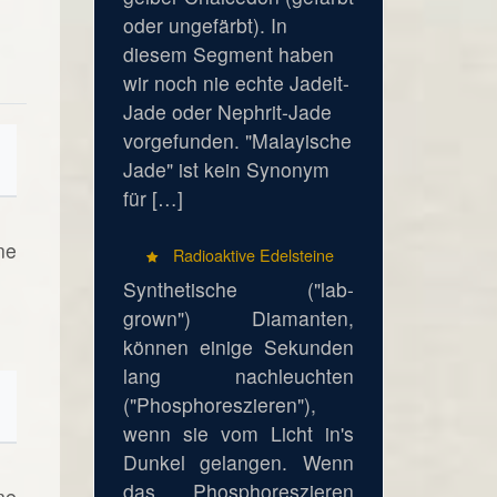
oder ungefärbt). In
diesem Segment haben
wir noch nie echte Jadeit-
Jade oder Nephrit-Jade
vorgefunden. "Malayische
Jade" ist kein Synonym
für […]
ne
Radioaktive Edelsteine
Synthetische ("lab-
grown") Diamanten,
können einige Sekunden
lang nachleuchten
("Phosphoreszieren"),
wenn sie vom Licht in's
Dunkel gelangen. Wenn
das Phosphoreszieren
ne