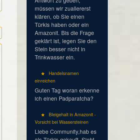
Antwort zu geben,
müssen wir zuallererst
klären, ob Sie einen
Türkis haben oder ein
Amazonit. Bis die Frage
geklärt ist, legen Sie den
Stein besser nicht in
Trinkwasser ein.
Handelsnamen
einreichen
Guten Tag woran erkenne
ich einen Padparatcha?
Bleigehalt in Amazonit -
Vorsicht bei Wassersteinen
Liebe Community,hab es
als Türkis gekauft. Sieht