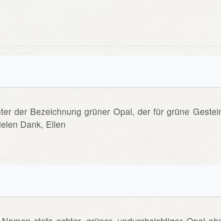
nter der Bezeichnung grüner Opal, der für grüne Gestei
elen Dank, Ellen
Namen stets echter, grüner, undurchsichtiger Opal oh