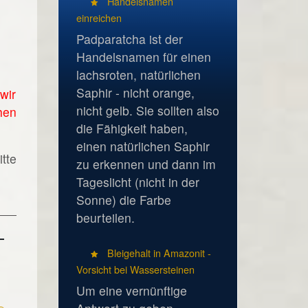
Handelsnamen
einreichen
Padparatcha ist der
Handelsnamen für einen
lachsroten, natürlichen
Saphir - nicht orange,
wir
nicht gelb. Sie sollten also
hen
die Fähigkeit haben,
einen natürlichen Saphir
tte
zu erkennen und dann im
Tageslicht (nicht in der
Sonne) die Farbe
beurteilen.
Bleigehalt in Amazonit -
Vorsicht bei Wassersteinen
Um eine vernünftige