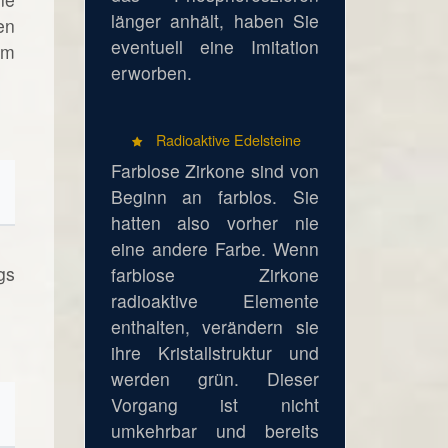
länger anhält, haben Sie
en
eventuell eine Imitation
em
erworben.
Radioaktive Edelsteine
Farblose Zirkone sind von
Beginn an farblos. Sie
hatten also vorher nie
eine andere Farbe. Wenn
gs
farblose Zirkone
radioaktive Elemente
enthalten, verändern sie
ihre Kristallstruktur und
werden grün. Dieser
Vorgang ist nicht
umkehrbar und bereits