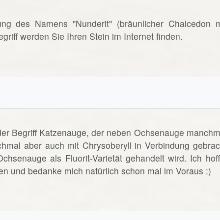
rnung des Namens "Nunderit" (bräunlicher Chalcedon m
riff werden Sie Ihren Stein im Internet finden.
t der Begriff Katzenauge, der neben Ochsenauge manchm
hmal aber auch mit Chrysoberyll in Verbindung gebrac
senauge als Fluorit-Varietät gehandelt wird. Ich hoff
gen und bedanke mich natürlich schon mal im Voraus :)