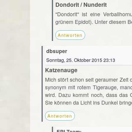
Dondorit / Nunderit
"Dondorit" ist eine Verballho
grünem Epidot). Unter diesem Beg
Antworten
dbsuper
Sonntag, 25. Oktober 2015 23:13
Katzenauge
Mich stört schon seit geraumer Zei
synonym mit rotem Tigerauge, manc
wird. Dazu kommt noch, dass das Och
Sie können da Licht ins Dunkel brin
Antworten
EPI-Team: