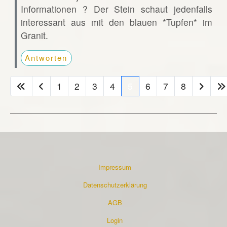
Informationen ? Der Stein schaut jedenfalls
interessant aus mit den blauen *Tupfen* im
Granit.
Antworten
1
2
3
4
5
6
7
8
Impressum
Datenschutzerklärung
AGB
Login