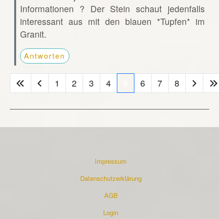
Informationen ? Der Stein schaut jedenfalls
interessant aus mit den blauen *Tupfen* im
Granit.
Antworten
1
2
3
4
5
6
7
8
Impressum
Datenschutzerklärung
AGB
Login