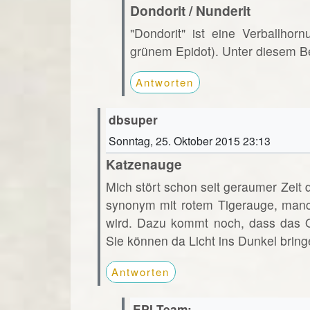
Dondorit / Nunderit
"Dondorit" ist eine Verballho
grünem Epidot). Unter diesem Beg
Antworten
dbsuper
Sonntag, 25. Oktober 2015 23:13
Katzenauge
Mich stört schon seit geraumer Zei
synonym mit rotem Tigerauge, manc
wird. Dazu kommt noch, dass das Och
Sie können da Licht ins Dunkel brin
Antworten
EPI-Team: