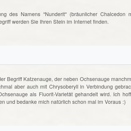
rnung des Namens "Nunderit" (bräunlicher Chalcedon m
riff werden Sie Ihren Stein im Internet finden.
t der Begriff Katzenauge, der neben Ochsenauge manchm
hmal aber auch mit Chrysoberyll in Verbindung gebrac
senauge als Fluorit-Varietät gehandelt wird. Ich hoff
gen und bedanke mich natürlich schon mal im Voraus :)