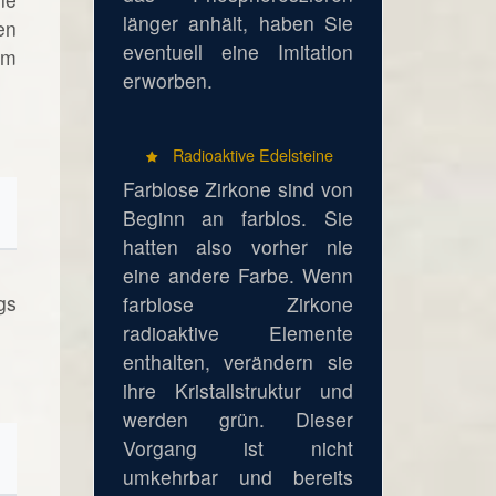
länger anhält, haben Sie
en
eventuell eine Imitation
em
erworben.
Radioaktive Edelsteine
Farblose Zirkone sind von
Beginn an farblos. Sie
hatten also vorher nie
eine andere Farbe. Wenn
gs
farblose Zirkone
radioaktive Elemente
enthalten, verändern sie
ihre Kristallstruktur und
werden grün. Dieser
Vorgang ist nicht
umkehrbar und bereits