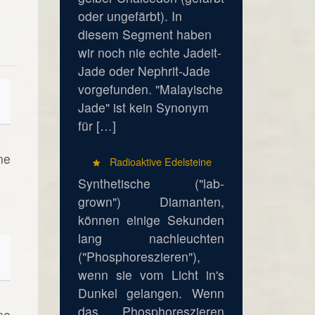
oder ungefärbt). In
diesem Segment haben
wir noch nie echte Jadeit-
Jade oder Nephrit-Jade
vorgefunden. "Malayische
Jade" ist kein Synonym
für […]
ne
Radioaktive Edelsteine
Synthetische ("lab-
grown") Diamanten,
können einige Sekunden
lang nachleuchten
("Phosphoreszieren"),
wenn sie vom Licht in's
Dunkel gelangen. Wenn
das Phosphoreszieren
ne