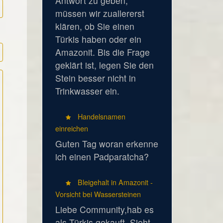
Antwort zu geben,
müssen wir zuallererst
klären, ob Sie einen
Türkis haben oder ein
Amazonit. Bis die Frage
geklärt ist, legen Sie den
Stein besser nicht in
Trinkwasser ein.
Handelsnamen
einreichen
Guten Tag woran erkenne
ich einen Padparatcha?
Bleigehalt in Amazonit -
Vorsicht bei Wassersteinen
Liebe Community,hab es
als Türkis gekauft. Sieht