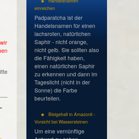
Handelsnamen
einreichen
Padparatcha ist der
Handelsnamen für einen
lachsroten, natürlichen
Saphir - nicht orange,
wir
nicht gelb. Sie sollten also
hen
die Fähigkeit haben,
einen natürlichen Saphir
tte
zu erkennen und dann im
Tageslicht (nicht in der
Sonne) die Farbe
beurteilen.
Bleigehalt in Amazonit -
Vorsicht bei Wassersteinen
Um eine vernünftige