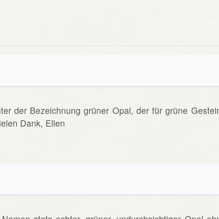
nter der Bezeichnung grüner Opal, der für grüne Gestei
elen Dank, Ellen
Namen stets echter, grüner, undurchsichtiger Opal oh