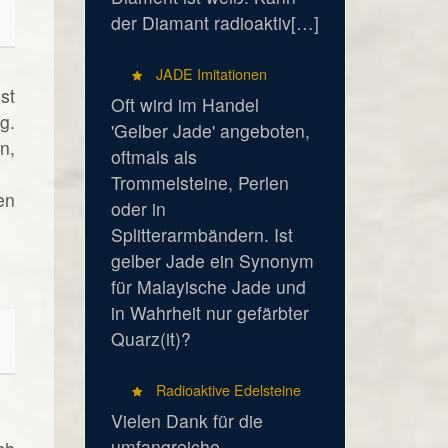
der Diamant radioaktiv[…]
JADE Imitationen
st
Oft wird im Handel
g.
'Gelber Jade' angeboten,
n,
oftmals als
Trommelsteine, Perlen
en
oder in
Splitterarmbändern. Ist
gelber Jade ein Synonym
für Malayische Jade und
in Wahrheit nur gefärbter
Quarz(it)?
Radioaktive Edelsteine
Vielen Dank für die
umfangreiche