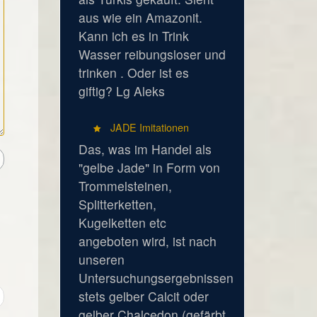
aus wie ein Amazonit.
Kann ich es in Trink
Wasser reibungsloser und
trinken . Oder ist es
giftig? Lg Aleks
JADE Imitationen
Das, was im Handel als
"gelbe Jade" in Form von
Trommelsteinen,
Splitterketten,
Kugelketten etc
angeboten wird, ist nach
unseren
Untersuchungsergebnissen
stets gelber Calcit oder
gelber Chalcedon (gefärbt