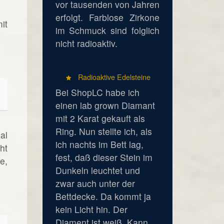
vor tausenden von Jahren
erfolgt. Farblose Zirkone
it
im Schmuck sind folglich
nicht radioaktiv.
Radioaktive Edelsteine
Bei ShopLC habe ich
einen lab grown Diamant
mit 2 Karat gekauft als
Ring. Nun stellte ich, als
al
ich nachts im Bett lag,
ht
fest, daß dieser Stein im
e,
Dunkeln leuchtet und
zwar auch unter der
Bettdecke. Da kommt ja
kein Licht hin. Der
Diament ist weiß. Kann