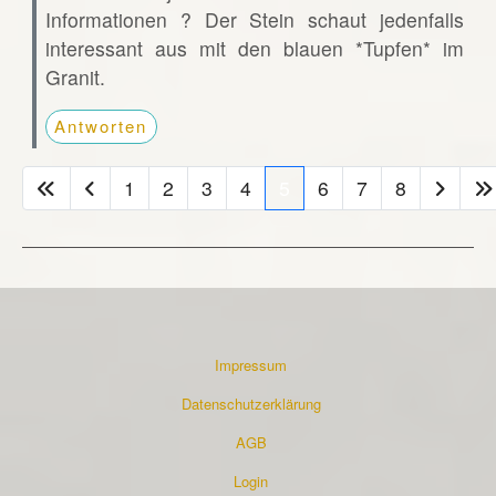
Informationen ? Der Stein schaut jedenfalls
interessant aus mit den blauen *Tupfen* im
Granit.
Antworten
1
2
3
4
5
6
7
8
Impressum
Datenschutzerklärung
AGB
Login