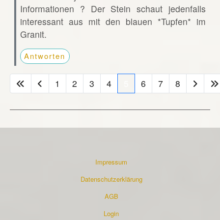
Informationen ? Der Stein schaut jedenfalls
interessant aus mit den blauen *Tupfen* im
Granit.
Antworten
1
2
3
4
5
6
7
8
Impressum
Datenschutzerklärung
AGB
Login