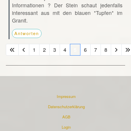
Informationen ? Der Stein schaut jedenfalls
interessant aus mit den blauen *Tupfen* im
Granit.
Antworten
1
2
3
4
5
6
7
8
Impressum
Datenschutzerklärung
AGB
Login