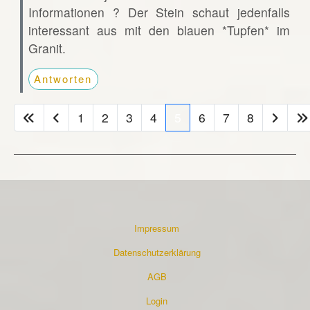
Informationen ? Der Stein schaut jedenfalls
interessant aus mit den blauen *Tupfen* im
Granit.
Antworten
1
2
3
4
5
6
7
8
Impressum
Datenschutzerklärung
AGB
Login