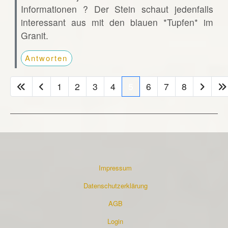
Informationen ? Der Stein schaut jedenfalls
interessant aus mit den blauen *Tupfen* im
Granit.
Antworten
1
2
3
4
5
6
7
8
Impressum
Datenschutzerklärung
AGB
Login