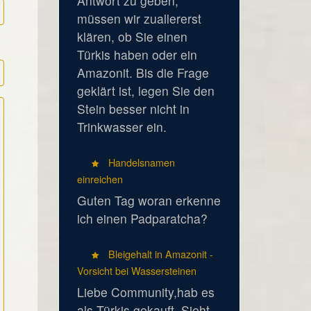
Antwort zu geben,
müssen wir zuallererst
klären, ob Sie einen
Türkis haben oder ein
Amazonit. Bis die Frage
geklärt ist, legen Sie den
Stein besser nicht in
Trinkwasser ein.
Handelsnamen
einreichen
Guten Tag woran erkenne
ich einen Padparatcha?
Bleigehalt in Amazonit -
Vorsicht bei Wassersteinen
Liebe Community,hab es
als Türkis gekauft. Sieht