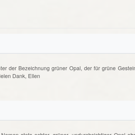
nter der Bezeichnung grüner Opal, der für grüne Gestei
elen Dank, Ellen
Namen stets echter, grüner, undurchsichtiger Opal oh