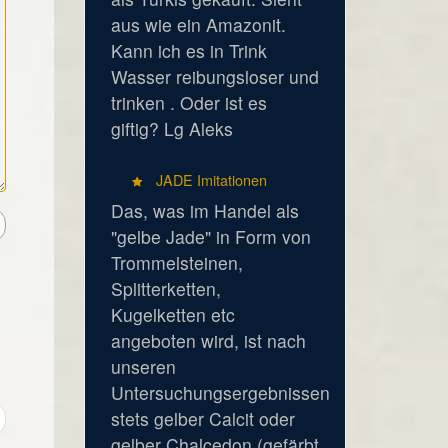
aus wie ein Amazonit.
Kann ich es in Trink
Wasser reibungsloser und
trinken . Oder ist es
giftig? Lg Aleks
JADE Imitationen
Das, was im Handel als
"gelbe Jade" in Form von
Trommelsteinen,
Splitterketten,
Kugelketten etc
angeboten wird, ist nach
unseren
Untersuchungsergebnissen
stets gelber Calcit oder
gelber Chalcedon (gefärbt