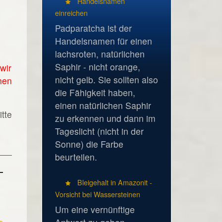
Handelsnamen
einreichen
Padparatcha ist der
Handelsnamen für einen
lachsroten, natürlichen
Saphir - nicht orange,
wir
nicht gelb. Sie sollten also
hen
die Fähigkeit haben,
einen natürlichen Saphir
tte
zu erkennen und dann im
Tageslicht (nicht in der
Sonne) die Farbe
beurteilen.
Bleigehalt in Amazonit -
Vorsicht bei Wassersteinen
Um eine vernünftige