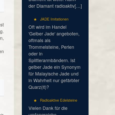
der Diamant radioaktiv[…]
JADE Imitationen
st
Oft wird im Handel
g.
'Gelber Jade' angeboten,
n,
oftmals als
Trommelsteine, Perlen
en
oder in
Splitterarmbändern. Ist
gelber Jade ein Synonym
für Malayische Jade und
in Wahrheit nur gefärbter
Quarz(it)?
Radioaktive Edelsteine
Vielen Dank für die
umfangreiche