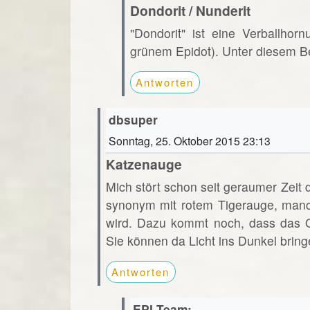
Dondorit / Nunderit
"Dondorit" ist eine Verballho
grünem Epidot). Unter diesem Beg
Antworten
dbsuper
Sonntag, 25. Oktober 2015 23:13
Katzenauge
Mich stört schon seit geraumer Zei
synonym mit rotem Tigerauge, manc
wird. Dazu kommt noch, dass das Och
Sie können da Licht ins Dunkel brin
Antworten
EPI-Team: