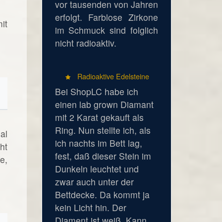
vor tausenden von Jahren
erfolgt. Farblose Zirkone
it
im Schmuck sind folglich
nicht radioaktiv.
Radioaktive Edelsteine
Bei ShopLC habe ich
einen lab grown Diamant
mit 2 Karat gekauft als
Ring. Nun stellte ich, als
al
ich nachts im Bett lag,
ht
fest, daß dieser Stein im
e,
Dunkeln leuchtet und
zwar auch unter der
Bettdecke. Da kommt ja
kein Licht hin. Der
Diament ist weiß. Kann