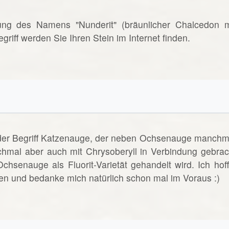
rnung des Namens "Nunderit" (bräunlicher Chalcedon m
riff werden Sie Ihren Stein im Internet finden.
t der Begriff Katzenauge, der neben Ochsenauge manchm
hmal aber auch mit Chrysoberyll in Verbindung gebrac
senauge als Fluorit-Varietät gehandelt wird. Ich hoff
gen und bedanke mich natürlich schon mal im Voraus :)