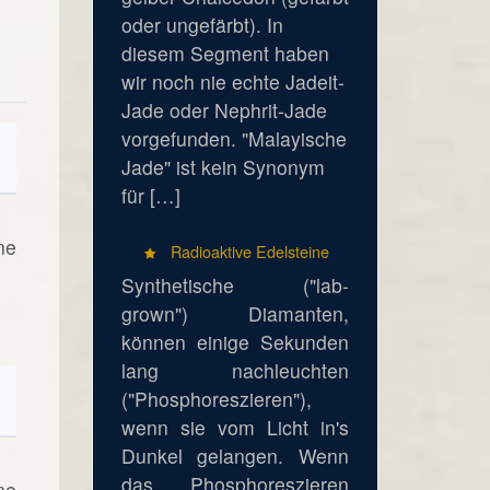
oder ungefärbt). In
diesem Segment haben
wir noch nie echte Jadeit-
Jade oder Nephrit-Jade
vorgefunden. "Malayische
Jade" ist kein Synonym
für […]
ne
Radioaktive Edelsteine
Synthetische ("lab-
grown") Diamanten,
können einige Sekunden
lang nachleuchten
("Phosphoreszieren"),
wenn sie vom Licht in's
Dunkel gelangen. Wenn
das Phosphoreszieren
ne