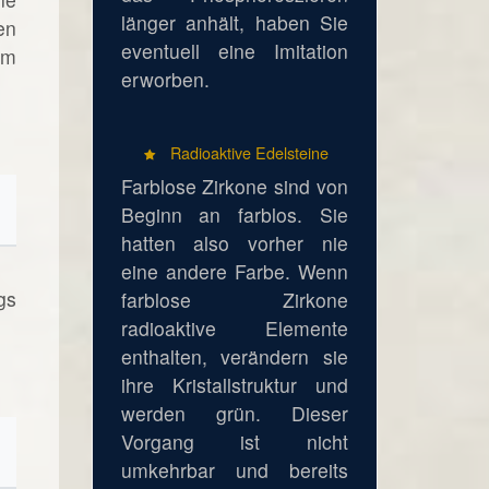
länger anhält, haben Sie
en
eventuell eine Imitation
em
erworben.
Radioaktive Edelsteine
Farblose Zirkone sind von
Beginn an farblos. Sie
hatten also vorher nie
eine andere Farbe. Wenn
gs
farblose Zirkone
radioaktive Elemente
enthalten, verändern sie
ihre Kristallstruktur und
werden grün. Dieser
Vorgang ist nicht
umkehrbar und bereits