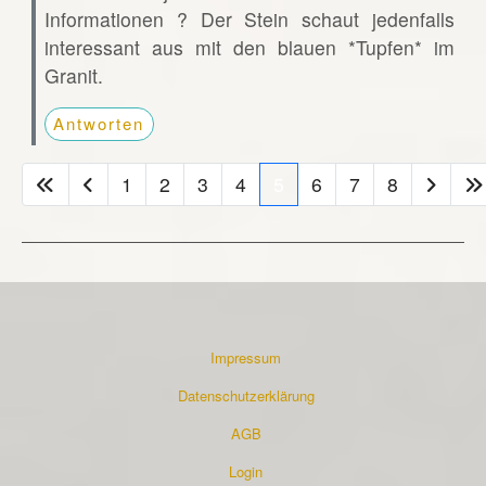
Informationen ? Der Stein schaut jedenfalls
interessant aus mit den blauen *Tupfen* im
Granit.
Antworten
1
2
3
4
5
6
7
8
Impressum
Datenschutzerklärung
AGB
Login