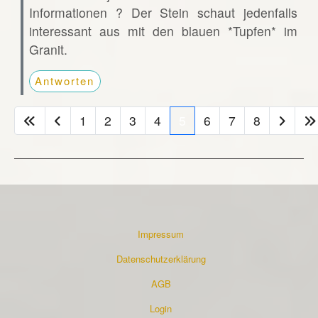
Informationen ? Der Stein schaut jedenfalls
interessant aus mit den blauen *Tupfen* im
Granit.
Antworten
1
2
3
4
5
6
7
8
Impressum
Datenschutzerklärung
AGB
Login