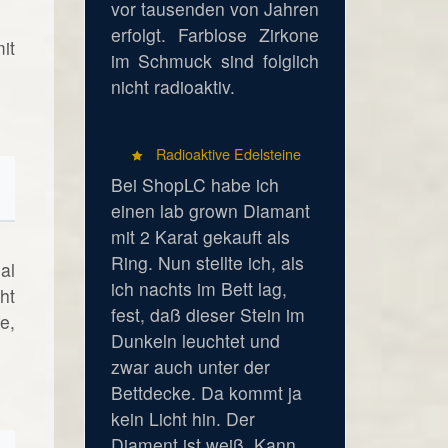
vor tausenden von Jahren
erfolgt. Farblose Zirkone
it
im Schmuck sind folglich
nicht radioaktiv.
Radioaktive Edelsteine
Bei ShopLC habe ich
einen lab grown Diamant
mit 2 Karat gekauft als
Ring. Nun stellte ich, als
al
ich nachts im Bett lag,
ht
fest, daß dieser Stein im
e,
Dunkeln leuchtet und
zwar auch unter der
Bettdecke. Da kommt ja
kein Licht hin. Der
Diament ist weiß. Kann