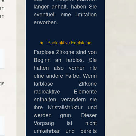
länger anhält, haben Sie
en
eventuell eine Imitation
em
erworben.
Radioaktive Edelsteine
Farblose Zirkone sind von
Beginn an farblos. Sie
hatten also vorher nie
eine andere Farbe. Wenn
gs
farblose Zirkone
radioaktive Elemente
enthalten, verändern sie
ihre Kristallstruktur und
werden grün. Dieser
Vorgang ist nicht
umkehrbar und bereits