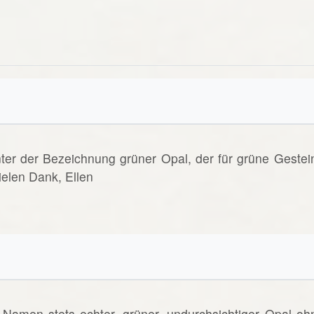
nter der Bezeichnung grüner Opal, der für grüne Gestei
elen Dank, Ellen
Namen stets echter, grüner, undurchsichtiger Opal oh