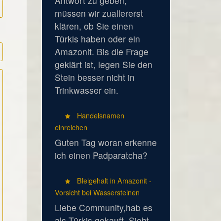
Antwort zu geben,
müssen wir zuallererst
klären, ob Sie einen
Türkis haben oder ein
Amazonit. Bis die Frage
geklärt ist, legen Sie den
Stein besser nicht in
Trinkwasser ein.
Handelsnamen
einreichen
Guten Tag woran erkenne
ich einen Padparatcha?
Bleigehalt in Amazonit -
Vorsicht bei Wassersteinen
Liebe Community,hab es
als Türkis gekauft. Sieht