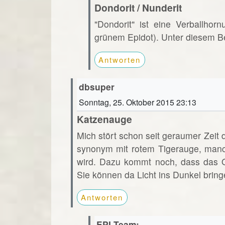
Dondorit / Nunderit
"Dondorit" ist eine Verballho
grünem Epidot). Unter diesem Beg
Antworten
dbsuper
Sonntag, 25. Oktober 2015 23:13
Katzenauge
Mich stört schon seit geraumer Zei
synonym mit rotem Tigerauge, manc
wird. Dazu kommt noch, dass das Och
Sie können da Licht ins Dunkel brin
Antworten
EPI-Team: