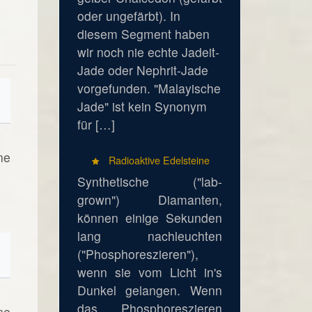
oder ungefärbt). In
diesem Segment haben
wir noch nie echte Jadeit-
Jade oder Nephrit-Jade
vorgefunden. "Malayische
Jade" ist kein Synonym
für […]
ne
Radioaktive Edelsteine
Synthetische ("lab-
grown") Diamanten,
können einige Sekunden
lang nachleuchten
("Phosphoreszieren"),
wenn sie vom Licht in's
Dunkel gelangen. Wenn
das Phosphoreszieren
ne