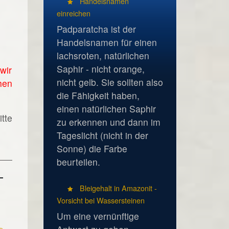
Handelsnamen
einreichen
Padparatcha ist der
Handelsnamen für einen
lachsroten, natürlichen
Saphir - nicht orange,
wir
nicht gelb. Sie sollten also
hen
die Fähigkeit haben,
einen natürlichen Saphir
tte
zu erkennen und dann im
Tageslicht (nicht in der
Sonne) die Farbe
beurteilen.
Bleigehalt in Amazonit -
Vorsicht bei Wassersteinen
Um eine vernünftige