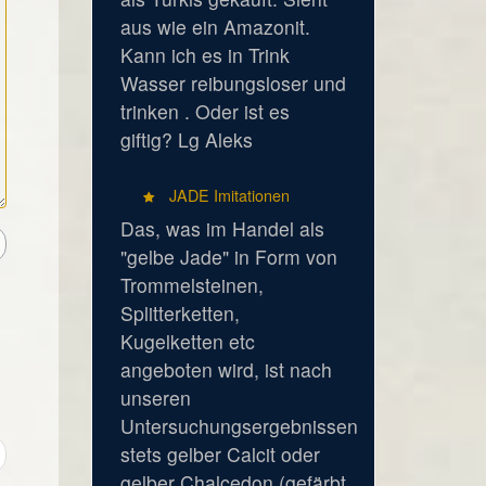
aus wie ein Amazonit.
Kann ich es in Trink
Wasser reibungsloser und
trinken . Oder ist es
giftig? Lg Aleks
JADE Imitationen
Das, was im Handel als
"gelbe Jade" in Form von
Trommelsteinen,
Splitterketten,
Kugelketten etc
angeboten wird, ist nach
unseren
Untersuchungsergebnissen
stets gelber Calcit oder
gelber Chalcedon (gefärbt