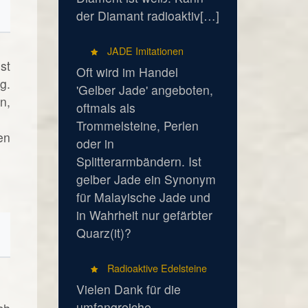
der Diamant radioaktiv[…]
JADE Imitationen
st
Oft wird im Handel
g.
'Gelber Jade' angeboten,
n,
oftmals als
Trommelsteine, Perlen
en
oder in
Splitterarmbändern. Ist
gelber Jade ein Synonym
für Malayische Jade und
in Wahrheit nur gefärbter
Quarz(it)?
Radioaktive Edelsteine
Vielen Dank für die
umfangreiche