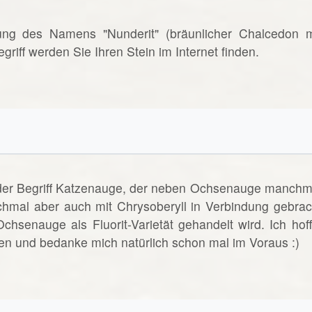
rnung des Namens "Nunderit" (bräunlicher Chalcedon m
riff werden Sie Ihren Stein im Internet finden.
t der Begriff Katzenauge, der neben Ochsenauge manchm
hmal aber auch mit Chrysoberyll in Verbindung gebrac
senauge als Fluorit-Varietät gehandelt wird. Ich hoff
gen und bedanke mich natürlich schon mal im Voraus :)