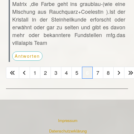
Matrix ,die Farbe geht ins graublau-(wie eine
Mischung aus Rauchquarz+Coelestin ).Ist der
Kristall in der Steinheilkunde erforscht oder
erwähnt oder gar zu selten und gibt es davon
mehr oder bekanntere Fundstellen mfg.das
villalapis Team
Antworten
1
2
3
4
5
6
7
8
Impressum
Datenschutzerklärung