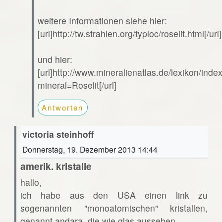
weitere Informationen siehe hier:
[url]http://tw.strahlen.org/typloc/roselit.html[/url]
und hier:
[url]http://www.mineralienatlas.de/lexikon/ind
mineral=Roselit[/url]
Antworten
victoria steinhoff
Donnerstag, 19. Dezember 2013 14:44
amerik. kristalle
hallo,
ich habe aus den USA einen link zu
sogenannten "monoatomischen" kristallen,
genannt andara. die wie glas aussehen.