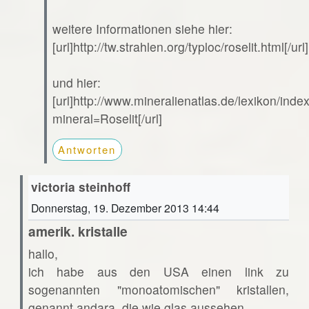
weitere Informationen siehe hier:
[url]http://tw.strahlen.org/typloc/roselit.html[/url]
und hier:
[url]http://www.mineralienatlas.de/lexikon/ind
mineral=Roselit[/url]
Antworten
victoria steinhoff
Donnerstag, 19. Dezember 2013 14:44
amerik. kristalle
hallo,
ich habe aus den USA einen link zu
sogenannten "monoatomischen" kristallen,
genannt andara. die wie glas aussehen.