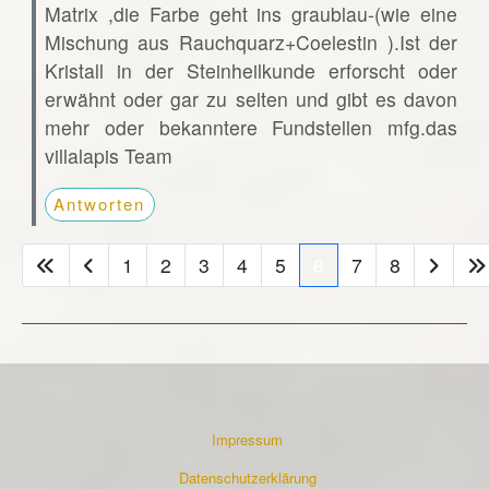
Matrix ,die Farbe geht ins graublau-(wie eine
Mischung aus Rauchquarz+Coelestin ).Ist der
Kristall in der Steinheilkunde erforscht oder
erwähnt oder gar zu selten und gibt es davon
mehr oder bekanntere Fundstellen mfg.das
villalapis Team
Antworten
1
2
3
4
5
6
7
8
Impressum
Datenschutzerklärung