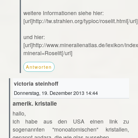
weitere Informationen siehe hier:
[url]http://tw.strahlen.org/typloc/roselit.html[/url]
und hier:
[url]http://www.mineralienatlas.de/lexikon/ind
mineral=Roselit[/url]
Antworten
victoria steinhoff
Donnerstag, 19. Dezember 2013 14:44
amerik. kristalle
hallo,
ich habe aus den USA einen link zu
sogenannten "monoatomischen" kristallen,
genannt andara. die wie glas aussehen.