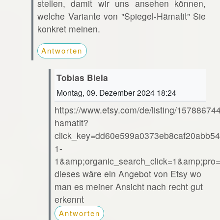
stellen, damit wir uns ansehen können,
welche Variante von "Spiegel-Hämatit" Sie
konkret meinen.
Antworten
Tobias Biela
Montag, 09. Dezember 2024 18:24
https://www.etsy.com/de/listing/15788674
hamatit?
click_key=dd60e599a0373eb8caf20abb54
1-
1&amp;organic_search_click=1&amp;pr
dieses wäre ein Angebot von Etsy wo
man es meiner Ansicht nach recht gut
erkennt
Antworten