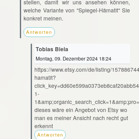
stellen, damit wir uns ansehen können,
welche Variante von "Spiegel-Hämatit" Sie
konkret meinen.
Antworten
Tobias Biela
Montag, 09. Dezember 2024 18:24
https://www.etsy.com/de/listing/15788674
hamatit?
click_key=dd60e599a0373eb8caf20abb54
1-
1&amp;organic_search_click=1&amp;pr
dieses wäre ein Angebot von Etsy wo
man es meiner Ansicht nach recht gut
erkennt
Antworten